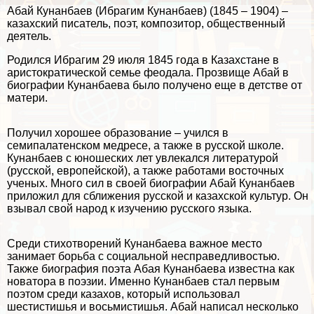
Абай Кунанбаев (Ибрагим Кунанбаев) (1845 – 1904) –
казахский писатель, поэт, композитор, общественный
деятель.
Родился Ибрагим 29 июля 1845 года в Казахстане в
аристократической семье феодала. Прозвище Абай в
биографии Кунанбаева было получено еще в детстве от
матери.
Получил хорошее образование – учился в
семипалатенском медресе, а также в русской школе.
Кунанбаев с юношеских лет увлекался литературой
(русской, европейской), а также работами восточных
ученых. Много сил в своей биографии Абай Кунанбаев
приложил для сближения русской и казахской культур. Он
взывал свой народ к изучению русского языка.
Среди стихотворений Кунанбаева важное место
занимает борьба с социальной несправедливостью.
Также биография поэта Абая Кунанбаева известна как
новатора в поэзии. Именно Кунанбаев стал первым
поэтом среди казахов, который использовал
шестистишья и восьмистишья. Абай написал несколько