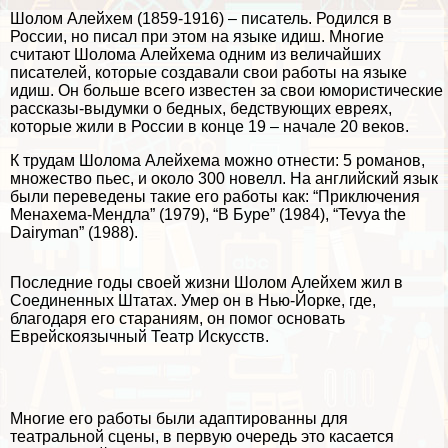
Шолом Алейхем (1859-1916) – писатель. Родился в
России, но писал при этом на языке идиш. Многие
считают Шолома Алейхема одним из величайших
писателей, которые создавали свои работы на языке
идиш. Он больше всего известен за свои юмористические
рассказы-выдумки о бедных, бедствующих евреях,
которые жили в России в конце 19 – начале 20 веков.
К трудам Шолома Алейхема можно отнести: 5 романов,
множество пьес, и около 300 новелл. На английский язык
были переведены такие его работы как: “Приключения
Менахема-Мендла” (1979), “В Буре” (1984), “Tevya the
Dairyman” (1988).
Последние годы своей жизни Шолом Алейхем жил в
Соединенных Штатах. Умер он в Нью-Йорке, где,
благодаря его стараниям, он помог основать
Еврейскоязычный Театр Искусств.
Многие его работы были адаптированны для
театральной сцены, в первую очередь это касается