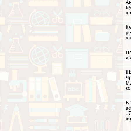
Ан
Бу
пр
Ка
ре
на
Пе
дв
Ша
Чр
Ма
ко
В 
ве
17
во