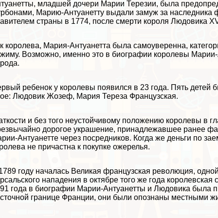
туанетты, младшей дочери Марии Терезии, была предопред
рбонами, Марию-Антуанетту выдали замуж за наследника фр
авителем страны в 1774, после cмepти короля Людовика XV
к королева, Мария-Антуанетта была самоуверенна, категор
жиму. Возможно, именно это в биографии королевы Марии-
рода.
рвый ребенок у королевы появился в 23 года. Пять детей
ое: Людовик Жозеф, Мария Тереза Французская.
ткости и без того неустойчивому положению королевы в г
езвычайно дорогое украшение, принадлежавшее ранее фа
рии-Антуанетте через посредников. Когда же деньги по за
ролева не причастна к покупке ожерелья.
1789 году началась Великая французская революция, одно
рсальского нападения в октябре того же года королевская
91 года в биографии Марии-Антуанетты и Людовика была п
сточной границе Франции, они были опознаны местными ж