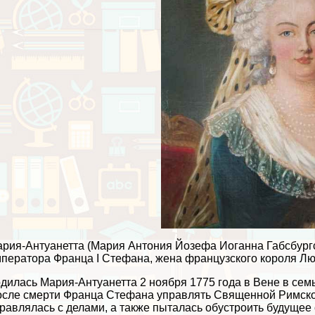
рия-Антуанетта (Мария Антония Йозефа Иоганна Габсбургск
ператора Франца I Стефана, жена французского короля Лю
дилась Мария-Антуанетта 2 ноября 1775 года в Вене в сем
сле cмepти Франца Стефана управлять Священной Римско
равлялась с делами, а также пыталась обустроить будущее