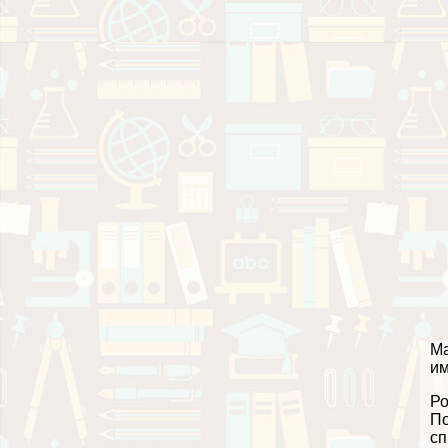
Ма
им
Ро
По
сп