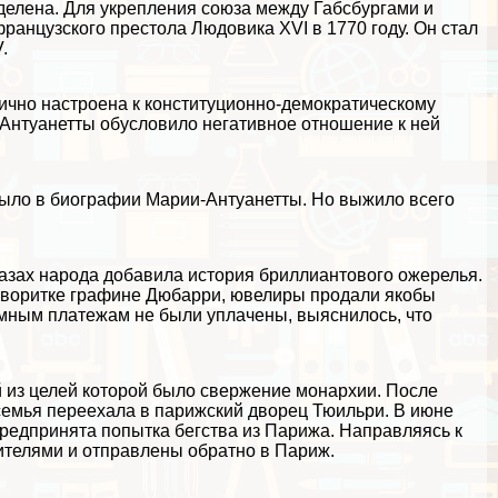
елена. Для укрепления союза между Габсбургами и
анцузского престола Людовика XVI в 1770 году. Он стал
.
ично настроена к конституционно-демократическому
Антуанетты обусловило негативное отношение к ней
 было в биографии Марии-Антуанетты. Но выжило всего
лазах народа добавила история бриллиантового ожерелья.
воритке графине Дюбарри, ювелиры продали якобы
емным платежам не были уплачены, выяснилось, что
й из целей которой было свержение монархии. После
 семья переехала в парижский дворец Тюильри. В июне
редпринята попытка бегства из Парижа. Направляясь к
ителями и отправлены обратно в Париж.