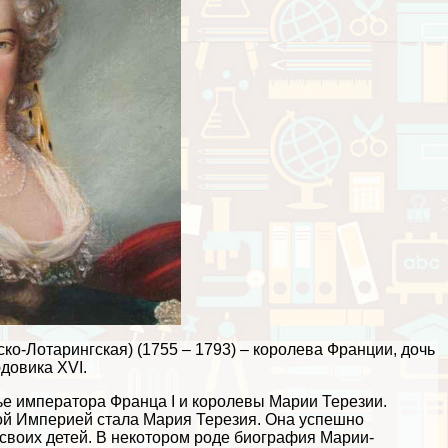
о-Лотарингская) (1755 – 1793) – королева Франции, дочь
довика XVI.
ье императора Франца I и королевы Марии Терезии.
й Империей стала Мария Терезия. Она успешно
 своих детей. В некотором роде биография Марии-