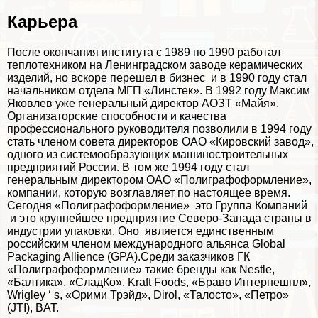
Карьера
После окончания института с 1989 по 1990 работал
теплотехником на Ленинградском заводе керамических
изделий, но вскоре перешел в бизнес и в 1990 году стал
начальником отдела МГП «Линстек». В 1992 году Максим
Яковлев уже генеральный директор АОЗТ «Майя».
Организаторские способности и качества
профессионального руководителя позволили в 1994 году
стать члeном совета директоров ОАО «Кировский завод»,
одного из системообразующих машиностроительных
предприятий России. В том же 1994 году стал
генеральным директором ОАО «Полиграфоформление»,
компании, которую возглавляет по настоящее время.
Сегодня «Полиграфоформление» это Группа Компаний
и это крупнейшее предприятие Северо-Запада страны в
индустрии упаковки. Оно является единственным
российским члeном международного альянса Global
Packaging Allience (GPA).Среди заказчиков ГК
«Полиграфоформление» такие бренды как Nestle,
«Балтика», «СладКо», Kraft Foods, «Браво Интернешнл»,
Wrigley ‘ s, «Орими Трэйд», Dirol, «Талосто», «Петро»
(JTI), BAT.