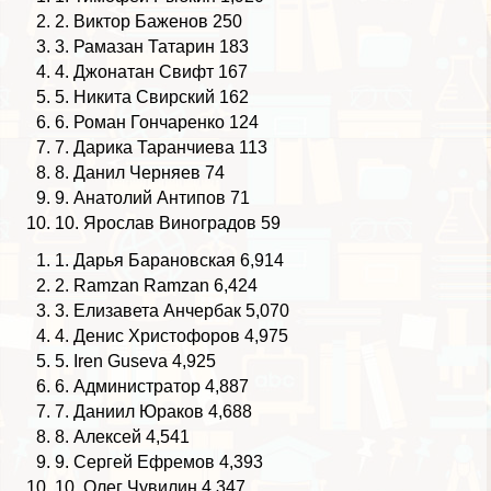
2.
Виктор Баженов
250
3.
Рамазан Татарин
183
4.
Джонатан Свифт
167
5.
Никита Свирский
162
6.
Роман Гончаренко
124
7.
Дарика Таранчиева
113
8.
Данил Черняев
74
9.
Анатолий Антипов
71
10.
Ярослав Виноградов
59
1.
Дарья Бapaновская
6,914
2.
Ramzan Ramzan
6,424
3.
Елизавета Анчербак
5,070
4.
Денис Христофоров
4,975
5.
Iren Guseva
4,925
6.
Администратор
4,887
7.
Даниил Юpaков
4,688
8.
Алексей
4,541
9.
Сергeй Ефремов
4,393
10.
Олег Чувилин
4,347