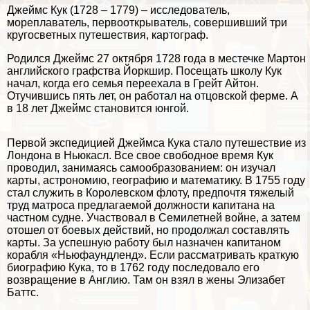
Джеймс Кук (1728 – 1779) – исследователь,
мореплаватель, первооткрыватель, совершивший три
кругосветных путешествия, картограф.
Родился Джеймс 27 октября 1728 года в местечке Мартон
английского графства Йоркшир. Посещать школу Кук
начал, когда его семья переехала в Грейт Айтон.
Отучившись пять лет, он работал на отцовской ферме. А
в 18 лет Джеймс становится юнгой.
Первой экспедицией Джеймса Кука стало путешествие из
Лондона в Ньюкасл. Все свое свободное время Кук
проводил, занимаясь самообразованием: он изучал
карты, астрономию, географию и математику. В 1755 году
стал служить в Королевском флоту, предпочтя тяжелый
труд матроса предлагаемой должности капитана на
частном судне. Участвовал в Семилетней войне, а затем
отошел от боевых действий, но продолжал составлять
карты. За успешную работу был назначен капитаном
корабля «Ньюфаундленд». Если рассматривать краткую
биографию Кука, то в 1762 году последовало его
возвращение в Англию. Там он взял в жены Элизабет
Баттс.