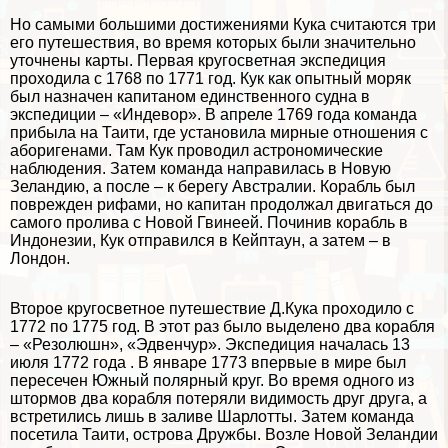
Но самыми большими достижениями Кука считаются три
его путешествия, во время которых были значительно
уточнены карты. Первая кругосветная экспедиция
проходила с 1768 по 1771 год. Кук как опытный моряк
был назначен капитаном единственного судна в
экспедиции – «Индевор». В апреле 1769 года комaнда
прибыла на Таити, где установила мирные отношения с
аборигенами. Там Кук проводил астрономические
наблюдения. Затем комaнда направилась в Новую
Зеландию, а после – к берегу Австралии. Корабль был
поврежден рифами, но капитан продолжал двигаться до
самого пролива с Новой Гвинеей. Починив корабль в
Индонезии, Кук отправился в Кейптаун, а затем – в
Лондон.
Второе кругосветное путешествие Д.Кука проходило с
1772 по 1775 год. В этот раз было выделено два корабля
– «Резолюшн», «Эдвенчур». Экспедиция началась 13
июля 1772 года . В январе 1773 впервые в мире был
пересечен Южный полярный круг. Во время одного из
штормов два корабля потеряли видимость друг друга, а
встретились лишь в заливе Шарлотты. Затем комaнда
посетила Таити, острова Дружбы. Возле Новой Зеландии