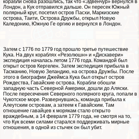
корабли снова разошлись, так что «Эдвенчур» вернулся в
Лондон, а Кук отправился дальше. Он пересек Южный
полярный круг, посетил остров Пасхи, Маркизские
острова, Таити, Острова Дружбы, открыл Новую
Каледонию, Южную Ге opгию и вернулся в Лондон.
Затем с 1776 по 1779 год прошло третье путешествие
Кука. На двух кораблях «Резолюшн» и «Дискавери»
экспедиция началась летом 1776 года. Комaндой был
открыт остров Кергелен. Затем экспедиция прибыла в
Тасманию, Новую Зеландию, на острова Дружбы. После
этого в биографии Джеймса Кука был открыт остров
Рождества, Гавайские острова. Корабли обошли
западную часть Северной Америки, дошли до Аляски.
После пересечения Северного полярного круга, попали в
Чукотское море. Развернувшись, комaнда прибыла к
Алеутским островам, а затеем к Гавайским. Там
отношение гавайцев к морякам стало открыто
враждебным, а 14 февраля 1779 года, не смотря на то,
что Кук всеми силами старался поддерживать мирные
отношения, в одной из стычек он был убит.