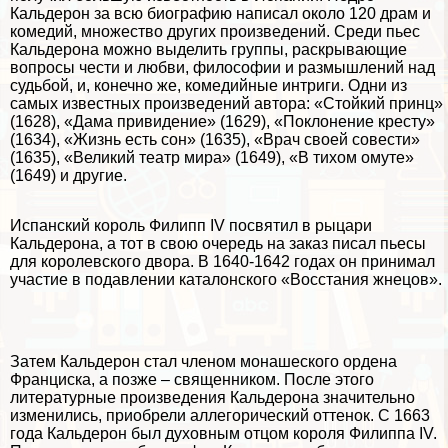
Кальдерон за всю биографию написал около 120 драм и
комедий, множество других произведений. Среди пьес
Кальдерона можно выделить группы, раскрывающие
вопросы чести и любви, философии и размышлений над
судьбой, и, конечно же, комедийные интриги. Одни из
самых известных произведений автора: «Стойкий принц»
(1628), «Дама привидение» (1629), «Поклонение кресту»
(1634), «Жизнь есть сон» (1635), «Врач своей совести»
(1635), «Великий театр мира» (1649), «В тихом омуте»
(1649) и другие.
Испанский король Филипп IV посвятил в рыцари
Кальдерона, а тот в свою очередь на заказ писал пьесы
для королевского двора. В 1640-1642 годах он принимал
участие в подавлении каталонского «Восстания жнецов».
Затем Кальдерон стал члeном монашеского ордена
Франциска, а позже – священником. После этого
литературные произведения Кальдерона значительно
изменились, приобрели аллегорический оттенок. С 1663
года Кальдерон был духовным отцом короля Филиппа IV.