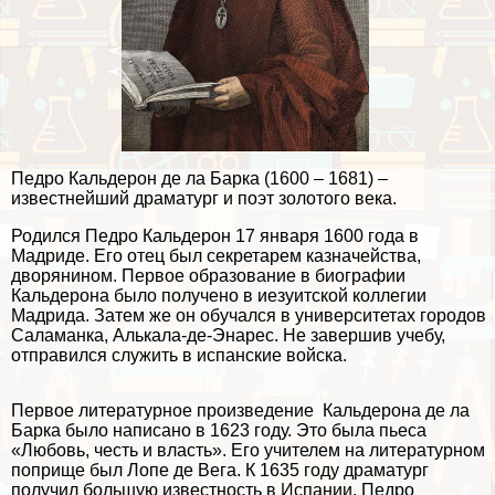
Педро Кальдерон де ла Барка (1600 – 1681) –
известнейший драматург и поэт золотого века.
Родился Педро Кальдерон 17 января 1600 года в
Мадриде. Его отец был секретарем казначейства,
дворянином. Первое образование в биографии
Кальдерона было получено в иезуитской коллегии
Мадрида. Затем же он обучался в университетах городов
Саламанка, Алькала-де-Энарес. Не завершив учебу,
отправился служить в испанские войска.
Первое литературное произведение Кальдерона де ла
Барка было написано в 1623 году. Это была пьеса
«Любовь, честь и власть». Его учителем на литературном
поприще был Лопе де Вега. К 1635 году драматург
получил большую известность в Испании. Педро