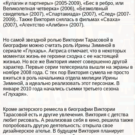
«Кулагин и партнеры» (2005-2009), «Бес в ребро, или
Великолепная четверка» (2006), «Безмолвный
свидетель» (2007), «Спартакиада» (2007), «След» (2007-
2009).. Также Виктория снялась в фильмах «Сваха»
(2007), «Агентство «Алиби»» (2007).
Но самой звездной ролью Виктории Тарасовой в
биографии можно считать роль Ирины Зиминой в
сериале «Глухарь». Актриса отмечает, что в некоторых
моментах жизнь ее героини сходна с ее настоящей
жизнью. Но все же Виктория имеет совершенно другой
хаpaктер. Первые серии телесериала вышли на экраны в
ноябре 2008 года. С тех пор Виктория сумела не просто
вжиться в роль начальника отдела милиции Ирины
Зиминой, а идеально реализовать этот персонаж. В
январе 2010 года начались съемки третьего сезона
«Глухаря».
Кроме актерского ремесла в биографии Виктории
Тарасовой есть и другие увлечения. Виктория с детства
любит рисовать. А реализовав себя в кино, решила также
попробовать другую деятельность: открыла свое
дизайнерское ателье. В будущем Виктория планирует