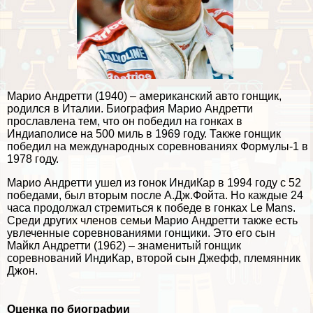
Марио Андретти (1940) – американский авто гонщик,
родился в Италии. Биография Марио Андретти
прославлена тем, что он победил на гонках в
Индиаполисе на 500 миль в 1969 году. Также гонщик
победил на международных соревнованиях Формулы-1 в
1978 году.
Марио Андретти ушел из гонок ИндиКар в 1994 году с 52
победами, был вторым после А.Дж.Фойта. Но каждые 24
часа продолжал стремиться к победе в гонках Le Mans.
Среди других члeнов семьи Марио Андретти также есть
увлеченные соревнованиями гонщики. Это его сын
Майкл Андретти (1962) – знаменитый гонщик
соревнований ИндиКар, второй сын Джефф, племянник
Джон.
Оценка по биографии