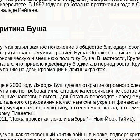
иверситете. В 1982 году он работал на протяжении года в 
нальде Рейгане.
ритика Буша
угман занял важное положение в обществе благодаря своим 
скритикованы администрацией Буша. Он также написал книг
ономическую и внешнюю политику Буша. В частности, Кругм
гатых, что привело к дефициту бюджета в период роста. Кр
мпанию на дезинформации и ложных фактах.
е в 2000 году Джордж Буш сделал открытие огромного сле
мпанию по требованиям, которые категорически не соответс
льшие налоговые льготы для богатых переходят к среднему 
циального страхования на частные счета укрепит финансы си
ормулировал свою доктрину, что если Буш сказал, что земл
рму Планеты”.
011, “Ложь, проклятая ложь и выборы” – Нью-Йорк Таймс).
угман, как откровенный критик войны в Иpaке, подверг крит