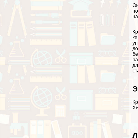
Он
по
на
Кр
ке
уп
до
бе
ра
дл
ст
Э
Кр
Хи
Л