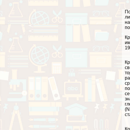
По
ли
на
по
Кр
им
19
Кр
св
то
ра
ср
по
се
зн
гл
(N
ст
Кр