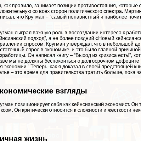
, как правило, занимает позиции противостояния, которые 
ложительную со всех сторон политического спектра. Мартин
писал, что Кругман – “самый ненавистный и наиболее поч
угман сыграл важную роль в воссоздании интереса к работ
йнсианский подход”, а не более поздний «Новый кейнсианс
равлении спросом. Кругман утверждал, что в небольшой де
статочный спрос в экономике, и это было главной причиной
зработицы. Он написал книгу – “Выход из кризиса есть!”, ко
зве мы не должны беспокоиться о долгосрочном дефеците б
я экономии.” Теперь, как я доказал в своей предстоящей кн
атье – это время для правительства тратить больше, пока ч
кономические взгляды
угман позиционирует себя как кейнсианский экономист. Он
ксом. Он критически относится к сложности и жесткости не
ичная жизнь