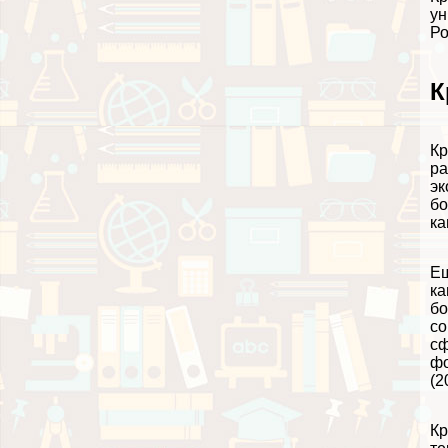
ун
Ро
К
Кр
ра
эк
бо
ка
Ещ
ка
бо
со
сф
фо
(2
Кр