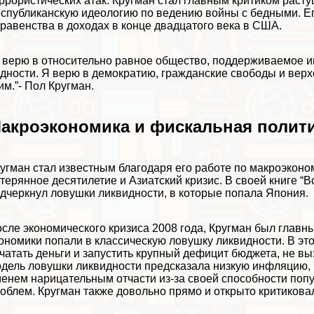
ррористических атак. Кругман стал главным критиком раст
спубликанскую идеологию по ведению войны с бедными. Ег
равенства в доходах в конце двадцатого века в США.
 верю в относительно равное общество, поддерживаемое ин
дности. Я верю в демократию, гражданские свободы и верхо
им.”- Пол Кругман.
акроэкономика и фискальная полит
угман стал известным благодаря его работе по макроэконо
терянное десятилетие и Азиатский кризис. В своей книге 
дчеркнул ловушки ликвидности, в которые попала Япония.
сле экономического кризиса 2008 года, Кругман был главн
ономики попали в классическую ловушку ликвидности. В это
чатать деньги и запустить крупный дефицит бюджета, не 
дель ловушки ликвидности предсказала низкую инфляцию, 
енем нарицательным отчасти из-за своей способности по
облем. Кругман также довольно прямо и открыто критиковал