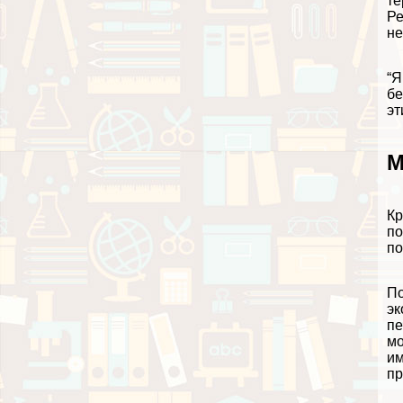
те
Ре
не
“Я
бе
эт
М
Кр
по
по
По
эк
пе
мо
им
пр