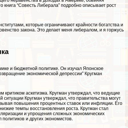
ущего неравенства в доходах в Америке, обвиняя
о книга “Совесть Либерала” подробно описывает рост
ститутами, которые ограничивают крайности богатства и
венство закона. Это делает меня либералом, и я горжусь
ика
мике и бюджетной политике. Он изучал Японское
“Возвращение экономической депрессии” Кругман
ым критиком аскетизма. Кругман утверждал, что ведущие
й ситуации Кругман утверждал, что правительства могут
вызывая повышения процентных ставок или инфляции. Его
низкие темпы восстановления роста. Кругман стал
пуляризации и упрощения сложных экономических
 политиков и других экономистов.