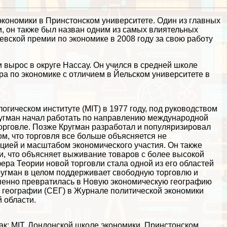
 экономики в Принстонском университете. Один из главных
, он также был назван одним из самых влиятельных
вской премии по экономике в 2008 году за свою работу
 вырос в округе Нассау. Он учился в средней школе
а по экономике с отличием в Йельском университете в
огическом институте (MIT) в 1977 году, под руководством
Кругман начал работать по направлению международной
орговле. Позже Кругман разработал и популяризировал
ом, что торговля все больше объясняется не
ией и масштабом экономического участия. Он также
и, что объясняет выживание товаров с более высокой
ера Теории новой торговли стала одной из его областей
ругман в целом поддерживает свободную торговлю и
епенно превратилась в Новую экономическую географию
ой географии (СЕГ) в Журнале политической экономики
 области.
ак: MIT, Лондонской школе экономики, Принстонском