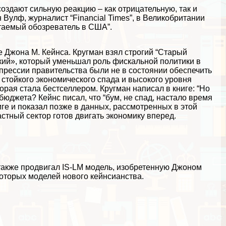
создают сильную реакцию – как отрицательную, так и
 Вулф, журналист “Financial Times”, в Великобритании
итаемый обозреватель в США”.
е Джона М. Кейнса. Кругман взял строгий “Старый
кий», который уменьшал роль фискальной политики в
прессии правительства были не в состоянии обеспечить
 стойкого экономического спада и высокого уровня
торая стала бестселлером. Кругман написал в книге: “Но
юджета? Кейнс писал, что “бум, не спад, настало время
иге и показал позже в данных, рассмотренных в этой
астный сектор готов двигать экономику вперед.
 также продвигал IS-LM модель, изобретенную Джоном
которых моделей нового кейнсианства.