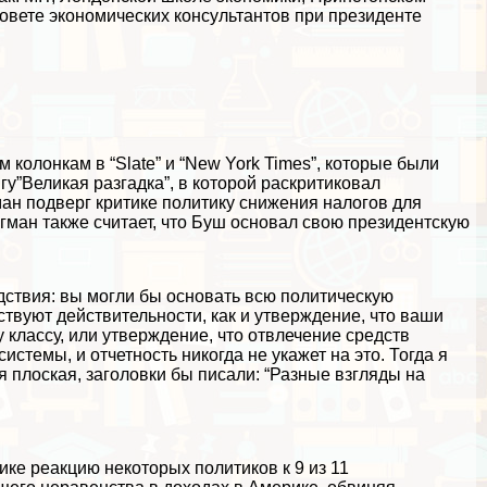
Совете экономических консультантов при президенте
колонкам в “Slate” и “New York Times”, которые были
у”Великая разгадка”, в которой раскритиковал
ан подверг критике политику снижения налогов для
угман также считает, что Буш основал свою президентскую
дствия: вы могли бы основать всю политическую
твуют действительности, как и утверждение, что ваши
классу, или утверждение, что отвлечение средств
стемы, и отчетность никогда не укажет на это. Тогда я
я плоская, заголовки бы писали: “Разные взгляды на
ике реакцию некоторых политиков к 9 из 11