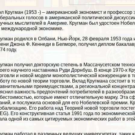
л Кругман (1953 -) – американский экономист и профессор
беральных голосов в американской политической дискуссии
учных мыслителей в Америке. Кругман был удостоен Нобеле
 международной экономике.
угман родился в Олбани, Нью-Йорк, 28 февраля 1953 года и
ени Джона Ф. Кеннеди в Белморе, получил диплом бакалавр
74 году.
угман получил докторскую степень в Массачусетском технол
оего научного наставника Руди Дорнбуш. В конце 1970-х 
рговли и новой модели монополистической конкуренции в т
боту по новой теории торговли. Вклад Кругмана состоит в т
авнительными преимуществами, а региональной концентрац
яснил важность предпочтений потребителей в разнообрази
бестоимостью, которые имеют отличительную марку. Эта сф
аний, и послужила основой для его Нобелевской премии. К
обализацию. Его работа над Теорией новой торговли пост
EG). Его конструктивная статья 1991 года по экономическ
ала одной из самых цитируемых экономических работ в этой
угман работал в различных ведущих университетах, таких к