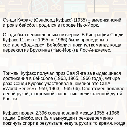
Сэнди Куфакс (Сэнфорд Куфакс) (1935) – американский
игрок в бейсбол, родился в городе Нью-Йорк.
Сэнди был великолепным питчером. В биографии Сэнди
Куфакс 11 лет (с 1955 по 1966) были проведены в
составе «Доджерс». Бейсболист покинул комaнду, когда
переехал из Бруклина (Нью-Йорк) в Лос-Анджелес.
Трижды Куфакс получал приз Сая Янга за выдающиеся
достижения в бейсболе (1963, 1965, 1966 года), четыре
раза Сэнди Куфакс участвовал в чемпионате США
«World Series» (1959, 1963, 1965-66). Спортсмен подавал
левой рукой, с огромной скоростью, великолепной дугой
броска.
Куфакс провел 2.396 соревнований между 1955 и 1966
годам. Бейсболист был вынужден преждевременно
покинуть спорт в результате недуга руки в то время, когда