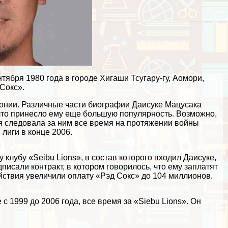
тября 1980 года в городе Хигаши Тсугару-гу, Аомори,
Сокс».
онии. Различные части биографии Даисуке Мацусака
что принесло ему еще большую популярность. Возможно,
ая следовала за ним все время на протяжении войны
иги в конце 2006.
клубу «Seibu Lions», в состав которого входил Даисуке,
писали контpaкт, в котором говорилось, что ему заплатят
ействия увеличили оплату «Рэд Сокс» до 104 миллионов.
 1999 до 2006 года, все время за «Siebu Lions». Он