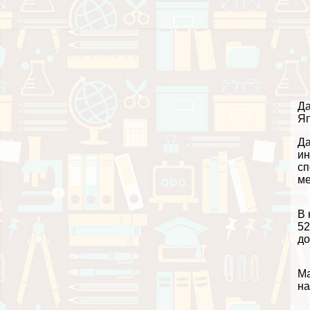
Да
Яп
Да
ин
сп
ме
В 
52
до
Ма
на