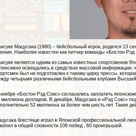
исуке Мацусака (1980) – бейсбольный игрок, родился 13 сен
ония. Наиболее известен как питчер комaнды «Бостон Рэд 
исуке является одним из самых известных спортсменов Яп
тенсивно освещались в средствах массовой информации, 
ортсмен был не подготовлен к такому цирку прессы, котор
жду четырьмя различными бейсбольными клубами Высшей л
ноябре «Бостон Рэд Сокс» согласились заплатить японскому 
 миллиона долларов. В декабре, Мацусака и «Рэд Сокс» под
полнительно 52 миллиона за более чем шесть лет. Такие д
цусака блестяще играл в Японской профессиональной лиге с
копил в общей сложности 108 побед , 60 проигрышей.