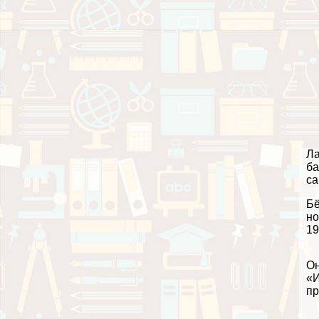
Ла
ба
са
Бё
но
19
Он
«И
пр