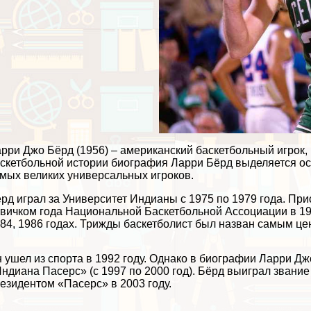
рри Джо Бёрд (1956) – американский баскетбольный игрок,
скетбольной истории биография Ларри Бёрд выделяется ос
мых великих универсальных игроков.
рд играл за Университет Индианы с 1975 по 1979 года. Пр
вичком года Национальной Баскетбольной Ассоциации в 198
84, 1986 годах. Трижды баскетболист был назван самым цен
 ушел из спорта в 1992 году. Однако в биографии Ларри Д
ндиана Пасерс» (с 1997 по 2000 год). Бёрд выиграл звание
езидентом «Пасерс» в 2003 году.