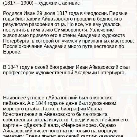
(1817 – 1900) – художник, активист.
Родился Иван 29 июля 1817 года в Феодосии. Первые
годы биографии Айвазовского прошли в бедности в
результате разорения отца. Но все, же ему удалось
поступить в гимназию Симферополя. Увлечение
живописью привело его в стены Академии художеств
Петербурга, в которой он учился у признанных мастеров.
После окончания Академии много путешествовал по
Европе.
В 1847 году в своей биографии Иван Айвазовский стал
профессором художественной Академии Петербурга.
Наиболее успешен Айвазовский был в морских
пейзажах. А с 1844 года он даже был художником
морского штаба. Также в биографии Ивана
Константиновича Айвазовского была открыта
собственная школа искусств. Среди известнейших его
картин – «Девятый вал», «Черное море». Однако
Айвазовский писал полотна не только на морскую
тематику. Среди других его серий картин: кавказские,