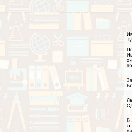
Ив
Ту
Пе
Ив
ок
по
За
Бе
Лю
Од
В 
сс
ра