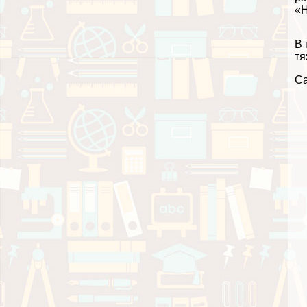
«Н
В 
тя
Са