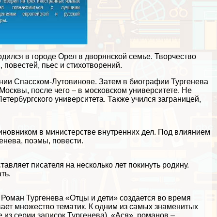
родился в городе Орел в дворянской семье. Творчество
 повестей, пьес и стихотворений.
нии Спасском-Лутовинове. Затем в биографии Тургенева
осквы, после чего – в московском университете. Не
етербургского университета. Также учился заграницей,
иновником в министерстве внутренних дел. Под влиянием
енева, поэмы, повести.
авляет писателя на несколько лет покинуть родину.
ть.
. Роман Тургенева «Отцы и дети» создается во время
вает множество тематик. К одним из самых знаменитых
 из серии записок Тургенева), «Ася», романов –