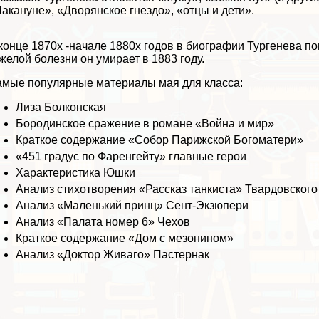
акануне», «Дворянское гнездо», «отцы и дети».
конце 1870х -начале 1880х годов в биографии Тургенева по
желой болезни он умирает в 1883 году.
мые популярные материалы мая для класса:
Лиза Болконская
Бородинское сражение в романе «Война и мир»
Краткое содержание «Собор Парижской Богоматери»
«451 градус по Фаренгeйту» главные герои
Хаpaктеристика Юшки
Анализ стихотворения «Рассказ танкиста» Твардовского
Анализ «Маленький принц» Сент-Экзюпери
Анализ «Палата номер 6» Чехов
Краткое содержание «Дом с мезонином»
Анализ «Доктор Живаго» Пастернак