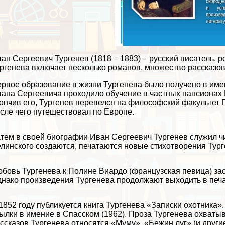
ан Сергеевич Тургенев (1818 – 1883) – русский писатель, 
ргенева включает несколько романов, множество рассказов,
рвое образование в жизни Тургенева было получено в име
ана Сергеевича проходило обучение в частных пансионах М
ончив его, Тургенев перевелся на философский факультет П
сле чего путешествовал по Европе.
тем в своей биографии Иван Сергеевич Тургенев служил ч
линского создаются, печатаются новые стихотворения Тург
бовь Тургенева к Полине Виардо (французская певица) заст
нако произведения Тургенева продолжают выходить в печа
1852 году публикуется книга Тургенева «Записки охотника»
ылки в имение в Спасском (1962). Проза Тургенева охваты
ссказов Тургенева относятся «Муму», «Бежин луг» (и другие