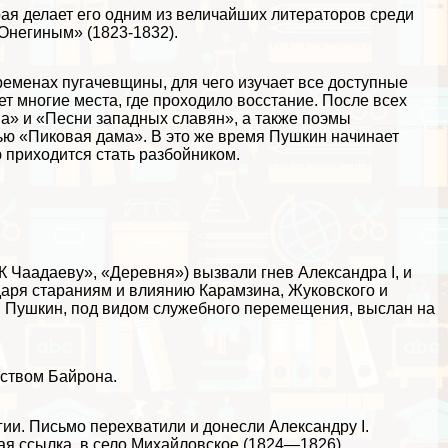
рая делает его одним из величайших литераторов среди
 Онегиным»
(1823-1832).
ременах пугачевщины, для чего изучает все доступные
ет многие места, где проходило восстание. После всех
а» и «Песни западных славян», а также поэмы
тью
«Пиковая дама»
. В это же время Пушкин начинает
ю приходится стать разбойником.
К Чаадаеву», «Деревня») вызвали гнев Александра I, и
одаря стараниям и влиянию
Карамзина
, Жуковского и
 г. Пушкин, под видом служебного перемещения, выслан на
еством
Байрона
.
ии. Письмо перехватили и донесли Александру I.
ая ссылка, в село Михайловское (1824—1826).