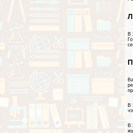
Л
В 
Го
се
П
Ва
ре
пр
В 
чт
В 
жу