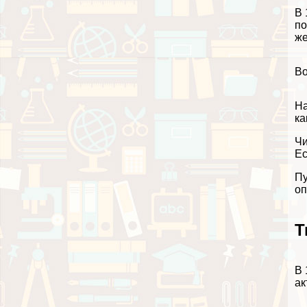
В 
по
же
Во
На
к
Чи
Ес
Пу
оп
Т
В 
ак