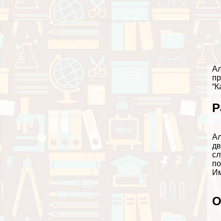
Ал
пр
“К
Р
Ал
дв
сл
по
Им
О