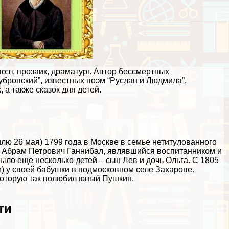
оэт, прозаик, драматург. Автор бесcмepтных
Дубровский”, известных поэм “Руслан и Людмила”,
 а также сказок для детей.
лю 26 мая) 1799 года в Москве в семье нетитулованного
ц Абрам Петрович Ганнибал, являвшийся воспитанником и
ыло еще несколько детей – сын Лев и дочь Ольга. С 1805
) у своей бабушки в подмосковном селе Захарове.
которую так полюбил юный Пушкин.
ти