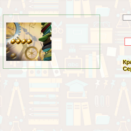
Кр
Се