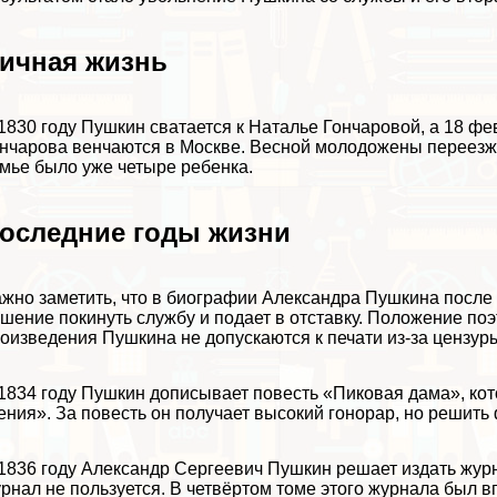
ичная жизнь
1830 году Пушкин сватается к Наталье Гончаровой, а 18 фе
нчарова венчаются в Москве. Весной молодожены переезжаю
мье было уже четыре ребенка.
оследние годы жизни
жно заметить, что в биографии Александра Пушкина после
шение покинуть службу и подает в отставку. Положение поэ
оизведения Пушкина не допускаются к печати из-за цензур
1834 году Пушкин дописывает повесть «Пиковая дама», ко
ения». За повесть он получает высокий гонорар, но решить
1836 году Александр Сергеевич Пушкин решает издать жур
рнал не пользуется. В четвёртом томе этого журнала был 