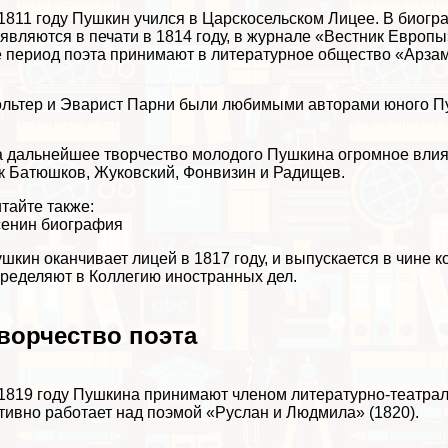
1811 году Пушкин учился в Царскосельском Лицее. В биогр
являются в печати в 1814 году, в журнале «Вестник Европы»,
 период поэта принимают в литературное общество «Арзам
льтер
и Эварист Парни были любимыми авторами юного П
 дальнейшее творчество молодого Пушкина огромное влиян
ак
Батюшков
,
Жуковский
,
Фонвизин
и
Радищев
.
тайте также:
енин биография
шкин оканчивает лицей в 1817 году, и выпускается в чине ко
ределяют в Коллегию иностранных дел.
ворчество поэта
1819 году Пушкина принимают члeном литературно-театрал
тивно работает над поэмой
«Руслан и Людмила»
(1820).