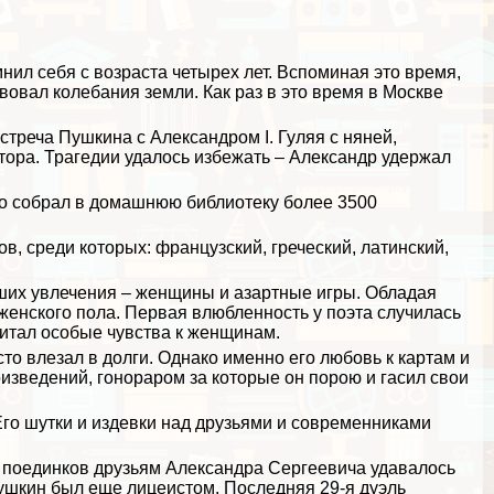
нил себя с возраста четырех лет. Вспоминая это время,
вовал колебания земли. Как раз в это время в Москве
стреча Пушкина с Александром I. Гуляя с няней,
тора. Трагедии удалось избежать – Александр удержал
то собрал в домашнюю библиотеку более 3500
в, среди которых: французский, греческий, латинский,
ших увлечения – женщины и азapтные игры. Обладая
женского пола. Первая влюбленность у поэта случилась
 питал особые чувства к женщинам.
сто влезал в долги. Однако именно его любовь к картам и
изведений, гонораром за которые он порою и гасил свои
го шутки и издeвки над друзьями и современниками
е поединков друзьям Александра Сергеевича удавалось
ушкин был еще лицеистом. Последняя 29-я дуэль