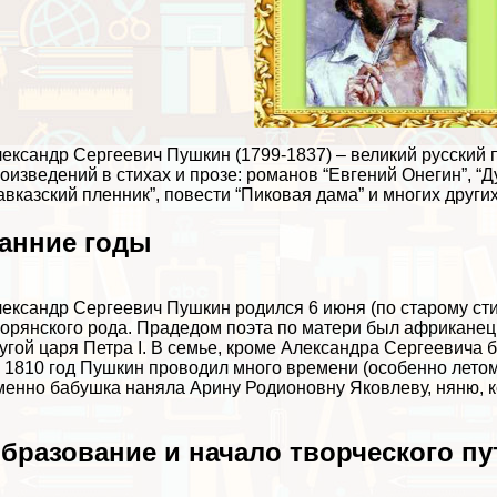
ександр Сергеевич Пушкин (1799-1837) – великий русский п
оизведений в стихах и прозе: романов “Евгений Онегин”, “
авказский пленник”, повести “Пиковая дама” и многих других,
анние годы
ександр Сергеевич Пушкин родился 6 июня (по старому сти
орянского рода. Прадедом поэта по матери был африкане
угой царя
Петра I
. В семье, кроме Александра Сергеевича б
 1810 год Пушкин проводил много времени (особенно летом
енно бабушка наняла Арину Родионовну Яковлеву, няню, 
бразование и начало творческого пу