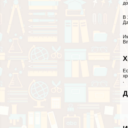
до
В 
Да
Им
Вп
Х
Ес
хр
.
Д