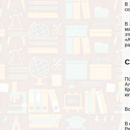
В 
со
В 
ма
эт
«
ра
С
По
Ал
К
юг
Во
В 
Ре