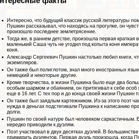
нтересные факты
Интересно, что будущий классик русской литературы пом
Пушкин рассказывал, что находясь на прогулке, он чувст
произошло последнее землетрясение.
Тогда же, в раннем детстве, произошла первая краткая в
маленький Саша чуть не угодил под копыта коня импера
коня.
Александр Сергеевич Пушкин настолько любил книги, ч
экземпляров.
Он также был полиглотом, знал много иностранных языко
немецкий и некоторые другие.
Кроме творчества, в жизни Пушкина было еще два боль
особым шармом и обаянием, он притягивал к себе особ 
еще в 16 лет. С тех пор и до конца своей жизни Пушкин
Он также был заядлым картежником. Из-за этого поэт ча
нужда в деньгах подстегивали Пушкина к написанию про
долги.
Пушкин по своей натуре был человеком саркастичным. Е
нередко приводили к дуэлям.
Поэт участвовал в двух десятках дуэлей. В большинств
примирить дуэлянтов. Первая дуэль произошла, когда П