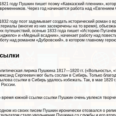
1821 году Пушкин пишет поэму «Кавказский пленник», кото
временников. Через год начинается работа над
«Евгением
1832 году поэт задумывает создать исторический роман о в
териалы (многие из них засекречены на то время), объезжа
их путешествий, осенью 1833 года пишет «Историю Пугачёв
Анджело» и
«Медный всадник»
, начинает работу над повес
боту над
романом «Дубровский»
, в котором главному геро
сылки
литическая лирика Пушкина 1817—1820 гг. («Вольность», «
ександ Сергеевич мог быть сослан в Сибирь. Только благ
рылова
ссылки в Сибирь удалось избежать. Так, в мае 1820
 России.
 время южной ссылки ссылки Пушкин очень увлекся творч
одном из своих писем Пушкин иронически отозвался о религ
зультатом стало увольнение Пушкина со службы и его втор