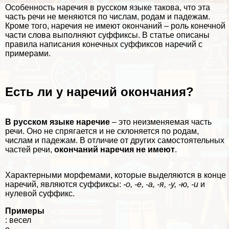
Особенность наречия в русском языке такова, что эта
часть речи не меняются по числам, родам и падежам.
Кроме того, наречия не имеют окончаний – роль конечной
части слова выполняют суффиксы. В статье описаны
правила написания конечных суффиксов наречий с
примерами.
Есть ли у наречий окончания?
В русском языке наречие
– это неизменяемая часть
речи. Оно не спрягается и не склоняется по родам,
числам и падежам. В отличие от других самостоятельных
частей речи,
окончаний наречия не имеют
.
Хаpaктерными морфемами, которые выделяются в конце
наречий, являются суффиксы:
-о, -е, -а, -я, -у, -ю, -и
и
нулевой суффикс.
Примеры
: весел