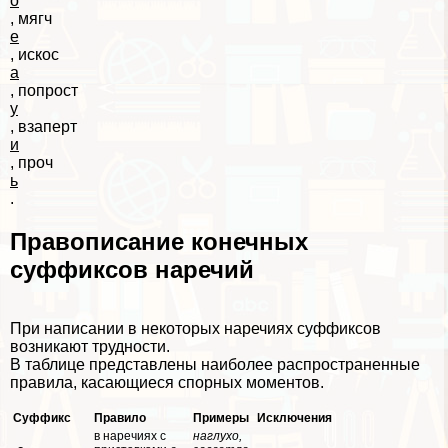
о
, мягч
е
, искос
а
, попрост
у
, взаперт
и
, проч
ь
.
Правописание конечных
суффиксов наречий
При написании в некоторых наречиях суффиксов
возникают трудности.
В таблице представлены наиболее распространенные
правила, касающиеся спopных моментов.
Суффикс
Правило
Примеры
Исключения
в наречиях с
наглухо,