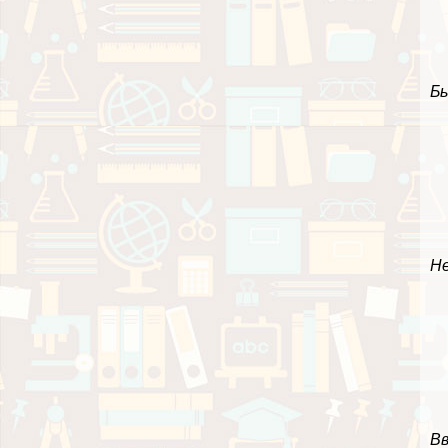
Б
Н
Вв