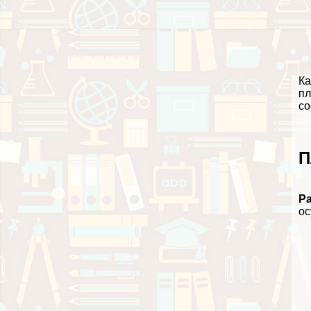
Ка
пл
со
П
Ра
ос