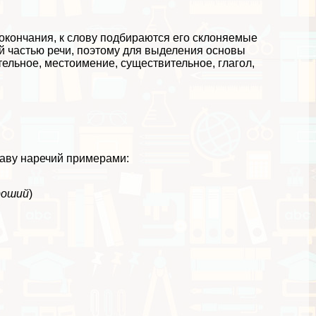
кончания, к слову подбираются его склоняемые
 частью речи, поэтому для выделения основы
тельное, местоимение, существительное, глагол,
таву наречий примерами:
роший
)