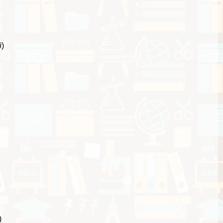
й
)
)