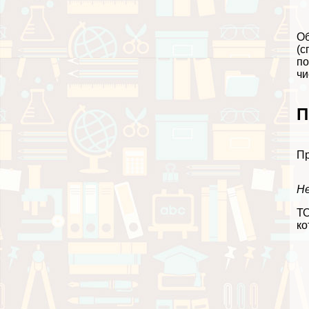
Об
(с
по
чи
П
Пр
Н
ТО
ко