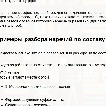
выделить суффикс.
ычно при морфемном разборе, для определения основы и о
прягаемые) формы. Однако наречие является неизменяемой
дбирается слово, от которого наречие образовано (прилага
слительное).
римеры разбора наречий по составу
едлагаем ознакомиться с развернутыми разборами по сос
ехорошо
(образовано от частицы и прилагательного –
не хо
П-1 статья
торые читают вместе с этой
1.
Морфологический разбор наречия
Формообразующий суффикс –
-о
;
Основа слова –
нехорош-
;