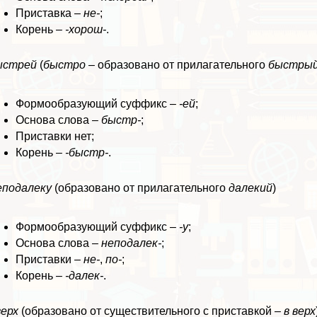
Приставка –
не-
;
Корень –
-хорош-
.
ыстрей
(
быстро
– образовано от прилагательного
быстры
Формообразующий суффикс –
-ей
;
Основа слова –
быстр-
;
Приставки нет;
Корень –
-быстр-
.
еподалеку
(образовано от прилагательного
далекий
)
Формообразующий суффикс –
-у
;
Основа слова –
неподалек-
;
Приставки –
не-
,
по-
;
Корень –
-далек-
.
ерх
(образовано от существительного с приставкой –
в верх