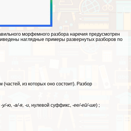
равильного морфемного разбора наречия предусмотрен
 приведены наглядные примеры развернутых разборов по
(частей, из которых оно состоит). Разбор
 -у/-ю, -а/-я, -и
, нулевой суффикс,
-ее/-ей/-ше
) ;