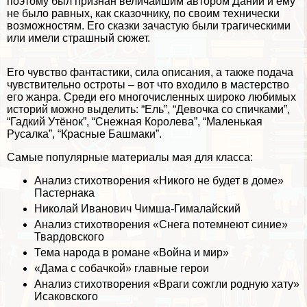
поэтому был признан величайшим автором Дании и ему
не было равных, как сказочнику, по своим технически
возможностям. Его сказки зачастую были трагическими
или имели страшный сюжет.
Его чувство фантастики, сила описания, а также подача
чувствительно остроты – вот что входило в мастерство
его жанра. Среди его многочисленных широко любимых
историй можно выделить: “Ель”, “Дeвoчка со спичками”,
“Гадкий Утёнок”, “Снежная Королева”, “Маленькая
Русалка”, “Красные Башмаки”.
Самые популярные материалы мая для класса:
Анализ стихотворения «Никого не будет в доме»
Пастернака
Николай Иванович Чимша-Гималайский
Анализ стихотворения «Снега потемнеют синие»
Твардовского
Тема народа в романе «Война и мир»
«Дама с собачкой» главные герои
Анализ стихотворения «Враги сожгли родную хату»
Исаковского