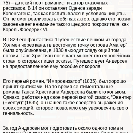
75) – датский поэт, романист и автор сказочных
рассказов. В 14 он оставляет Оденсе заради
Копенгагена, так как воспитывался в условиях нищеты.
Он не смог реализовать себя как актер, однако его поэзия
завоевывает внимание такого щедрого покровителя, как
Король Фредерик VI.
В 1829 его фантастика “Путешествие пешком из города
Холмен через канал в восточную точку острова Амагер”
была опубликована, в 1830 выходит следующий том
поэзии. Ганс Христиан посещает множество европейских
стран, о которых пишет эскизы. Путешествует Андерсен
на предоставленное ему пособие от короля.
Его первый роман, “Импровизатор” (1835), был хорошо
принят критиками. На то время сентиментальные
романы Ганса Христиана Андерсена были его коньком.
Однако, работая над свое первой книгой сказок, “Эвентир
(Eventyr)” (1835), он нашел такое средство выражения
своих эмоций, которое позволяло ему увековечить свою
гениальность.
За год Андерсен мог подготовить около одного тома и