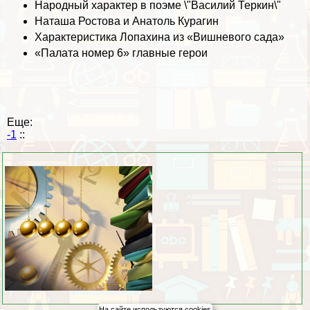
Народный хаpaктер в поэме \"Василий Теркин\"
Наташа Ростова и Анатоль Курагин
Хаpaктеристика Лопахина из «Вишневого сада»
«Палата номер 6» главные герои
Еще:
-1
::
На сайте используются cookies