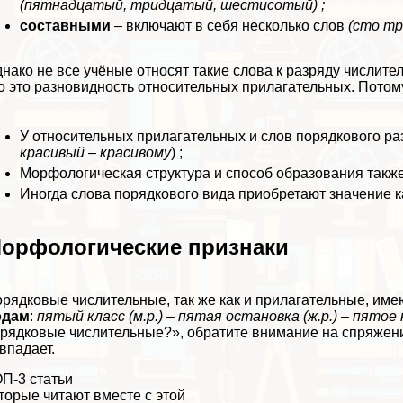
(пятнадцатый, тридцатый, шестисотый) ;
составными
– включают в себя несколько слов
(сто тр
нако не все учёные относят такие слова к разряду числите
о это разновидность относительных прилагательных. Потому
У относительных прилагательных и слов порядкового р
красивый – красивому
) ;
Морфологическая структура и способ образования также
Иногда слова порядкового вида приобретают значение 
орфологические признаки
рядковые числительные, так же как и прилагательные, име
одам
:
пятый класс (м.р.) – пятая остановка (ж.р.) – пятое к
рядковые числительные?», обратите внимание на спряжени
впадает.
П-3 статьи
торые читают вместе с этой