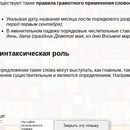
ществуют такие
правила грамотного применения слов
Указывая дату, название месяца после порядкового раз
перед первым сентября)
;
В именительном падеже порядковые числительные ставя
день, дата
(
праздник Девятое мая, ко дню Восьмое мар
интаксическая роль
предложении такие слова могут выступать, как главным, та
енем существительным и являются определением. Напри
ще:
::
На сайте
Закрыть эту плашку
используются
cookies