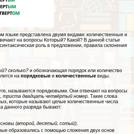
ком языке представлена двумя видами: количественные и
твечают на вопросы Который? Какой? В данной статье
синтаксическая роль в предложении, правила склонения
й? сколько?
и обозначающая порядок или количество
елится на
порядковые
и
количественные
виды.
ёте, называются порядковыми. Они отвечают на вопросы
ц, триста двадцать четвёртый номер.
Такие слова
ных, которые называют целые количественные числа
ова данного разряда бывают:
 основы
(второй, десятый, сотый)
;
рые образовались с помощью сложения двух основ