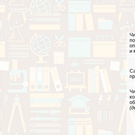
Чи
по
оп
и 
Са
пр
Чи
ко
об
(д