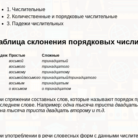
1.
Числительные
2.
Количественные и порядковые числительные
3.
Падежи числительных
аблица склонения порядковых числ
адеж
Простые
Сложные
восьмой
тринадцатый
восьмого
тринадцатого
восьмому
тринадцатому
восьмой/восьмого
тринадцатый/тринадцатого
восьмым
тринадцатым
о восьмом
о тринадцатом
и спряжении составных слов, которые называют порядок пр
следнем слове. Например:
одна тысяча триста двадцать
на тысяча триста двадцать второму и т.д.
и употрeблении в речи словесных форм с данными числите