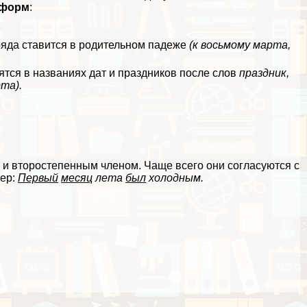
оформ
:
ряда ставится в родительном падеже
(к восьмому марта,
тся в названиях дат и праздников после слов
праздник,
та).
к и второстепенным члeном. Чаще всего они согласуются с
мер:
Первый
месяц
лета
был
холодным.