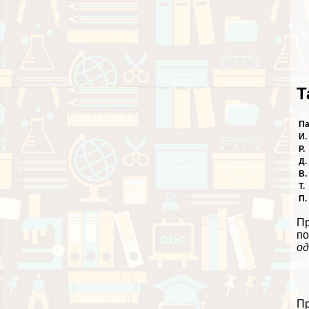
Т
П
И.
Р.
Д.
В.
Т.
П.
Пр
по
од
Пр