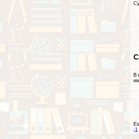
Су
С
В 
им
Е
-1