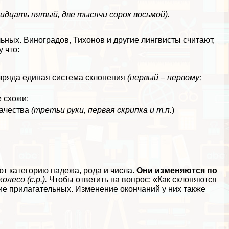
идцать пятый, две тысячи сорок восьмой).
льных. Виноградов, Тихонов и другие лингвисты считают,
 что:
азряда единая система склонения
(первый – первому;
 схожи;
качества
(третьи руки, первая скрипка и т.п.
)
ют категорию падежа, рода и числа.
Они изменяются по
олесо (с.р.).
Чтобы ответить на вопрос: «Как склоняются
е прилагательных. Изменение окончаний у них также