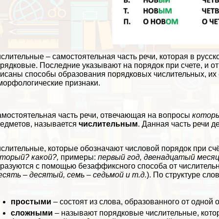
слительные – самостоятельная часть речи, которая в русс
рядковые. Последние указывают на порядок при счете, и о
исаны способы образования порядковых числительных, их 
морфологические признаки.
мостоятельная часть речи, отвечающая на вопросы
которы
едметов, называется
числительным
. Данная часть речи д
слительные, которые обозначают числовой порядок при сч
торый? какой?,
примеры:
первый год, двенадцатый меся
разуются с помощью безаффиксного способа от числитель
есять – десятый, семь – седьмой и т.д.
). По структуре сл
простыми
– состоят из слова, образованного от одной
сложными
– называют порядковые числительные, кото