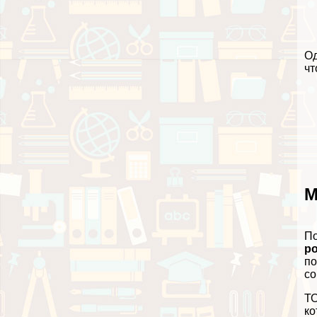
Од
чт
М
По
р
по
со
ТО
ко