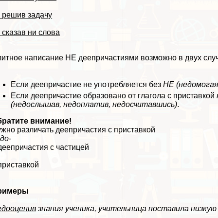
 решив задачу
 сказав ни слова
итное написание НЕ деепричастиями возможно в двух случ
Если деепричастие не употрeбляется без
НЕ
(недомогая
Если деепричастие образовано от глагола с приставкой
(недослышав, недоплатив, недосчитавшись)
.
братите внимание!
жно различать деепричастия с приставкой
до-
деепричастия с частицей
е
приставкой
о
римеры
едооценив
знания ученика, учительница поставила низкую