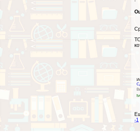
Оц
Ср
ТО
ко
И
С
В
tv
Е
-1