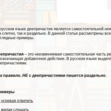
русском языке деепричастие является самостоятельной неи
к слитно, так и раздельно. В данной статье рассмотрены в
глядные примеры.
еепричастия
– это неизменяемая самостоятельная часть ре
означающая добавочное действие. В русском языке выдел
епричастиями.
ак правило,
НЕ
с деепричастиями пишется раздельно
.
римеры
 успевая ответить
 желая слушать