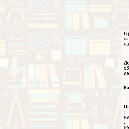
В 
ка
на
Д
об
де
К
П
:
не
,
не