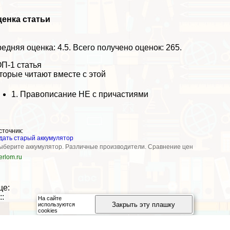
енка статьи
едняя оценка:
4.5
. Всего получено оценок: 265.
П-1 статья
торые читают вместе с этой
1.
Правописание НЕ с причастиями
сточник:
дать старый аккумулятор
ыберите аккумулятор. Различные производители. Сравнение цен
erlom.ru
ще:
::
На сайте
Закрыть эту плашку
используются
cookies