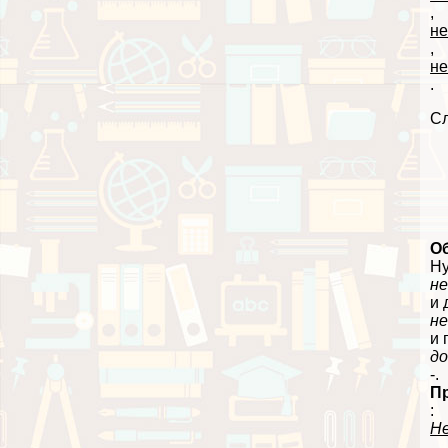
,
не
,
не
.
Сл
О
Ну
не
и 
н
и 
д
-.
П
:
Н
.