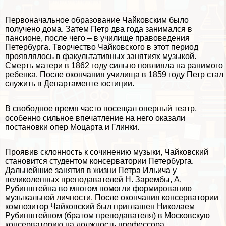
Первоначальное образование Чайковским было
получено дома. Затем Петр два года занимался в
пансионе, после чего – в училище правоведения
Петербурга. Творчество Чайковского в этот период
проявлялось в факультативных занятиях музыкой.
Cмepть матери в 1862 году сильно повлияла на ранимого
ребенка. После окончания училища в 1859 году Петр стал
служить в Департаменте юстиции.
В свободное время часто посещал оперный театр,
особенно сильное впечатление на него оказали
постановки опер
Моцарта
и
Глинки
.
Проявив склонность к сочинению музыки, Чайковский
становится студентом консерватории Петербурга.
Дальнейшие занятия в жизни Петра Ильича у
великолепных преподавателей Н. Зарембы, А.
Рубинштейна во многом помогли формированию
музыкальной личности. После окончания консерватории
композитор Чайковский был приглашен Николаем
Рубинштейном (братом преподавателя) в Московскую
консерваторию на должность профессора.