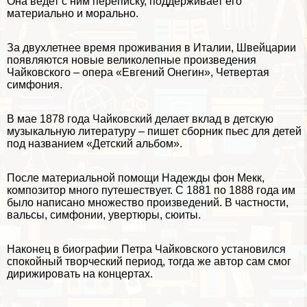
Она ведет с ним переписку, поддерживает его
материально и мopaльно.
За двухлетнее время проживания в Италии, Швейцарии
появляются новые великолепные произведения
Чайковского – опера «Евгений Онегин», Четвертая
симфония.
В мае 1878 года Чайковский делает вклад в детскую
музыкальную литературу – пишет сборник пьес для детей
под названием «Детский альбом».
После материальной помощи Надежды фон Мекк,
композитор много путешествует. С 1881 по 1888 года им
было написано множество произведений. В частности,
вальсы, симфонии, увертюры, сюиты.
Наконец в биографии Петра Чайковского установился
спокойный творческий период, тогда же автор сам смог
дирижировать на концертах.