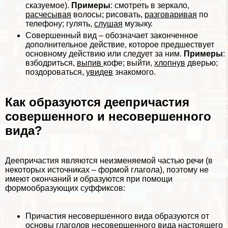
сказуемое).
Примеры
: смотреть в зеркало,
расчесывая
волосы; рисовать,
разговаривая
по
телефону; гулять,
слушая
музыку.
Совершенный вид
– обозначает законченное
дополнительное действие, которое предшествует
основному действию или следует за ним.
Примеры
:
взбодриться,
выпив
кофе; выйти,
хлопнув
дверью;
поздороваться,
увидев
знакомого.
Как образуются деепричастия
совершенного и несовершенного
вида?
Деепричастия являются неизменяемой частью речи (в
некоторых источниках – формой глагола), поэтому не
имеют окончаний и образуются при помощи
формообразующих суффиксов:
Причастия несовершенного вида образуются от
основы глаголов несовершенного вида настоящего