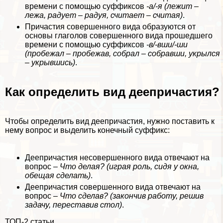
времени с помощью суффиксов
-а/-я (лежит –
лежа, радует – радуя, считает – считая)
.
Причастия совершенного вида образуются от
основы глаголов совершенного вида прошедшего
времени с помощью суффиксов
-в/-вши/-ши
(пробежал – пробежав, собрал – собравши, укрылся
– укрывшись)
.
Как определить вид деепричастия?
Чтобы определить вид деепричастия, нужно поставить к
нему вопрос и выделить конечный суффикс:
Деепричастия несовершенного вида отвечают на
вопрос –
Что делая? (играя роль, сидя у окна,
обещая сделать)
.
Деепричастия совершенного вида отвечают на
вопрос –
Что сделав?
(закончив работу, решив
задачу, переставив стол)
.
ТОП-2 статьи