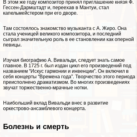
В этом же году композитор принял приглашение князя Ф.
Гессен-Дармштадт и, переехав в Мантуи, стал
капельмейстером при его дворе.
Там состоялось знакомство музыканта с А. Жиро. Она
стала ученицей великого композитора, и последний
сыграл значительную роль в ее становлении как оперной
певицы.
Изучая биографию А. Вивальди, следует знать самое
главное. В 1725 г. был издан цикл его произведений под
названием “Искус гармонии и инвенции”. Он включил в
себя концерты “Времена года”. Творчество этого периода
преисполнено драматизмом. Во многих произведениях
звучат торжественно-мрачные нотки.
Наибольший вклад Вивальди внес в развитие
оркестрово-ансамблевого концерта.
Болезнь и cмepть