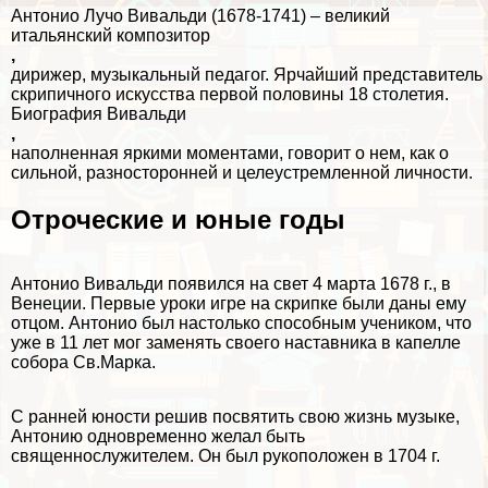
Антонио Лучо Вивальди (1678-1741) – великий
итальянский композитор
,
дирижер, музыкальный педагог. Ярчайший представитель
скрипичного искусства первой половины 18 столетия.
Биография Вивальди
,
наполненная яркими моментами, говорит о нем, как о
сильной, разносторонней и целеустремленной личности.
Отроческие и юные годы
Антонио Вивальди появился на свет 4 марта 1678 г., в
Венеции. Первые уроки игре на скрипке были даны ему
отцом. Антонио был настолько способным учеником, что
уже в 11 лет мог заменять своего наставника в капелле
собора Св.Марка.
С ранней юности решив посвятить свою жизнь музыке,
Антонию одновременно желал быть
священнослужителем. Он был рукоположен в 1704 г.