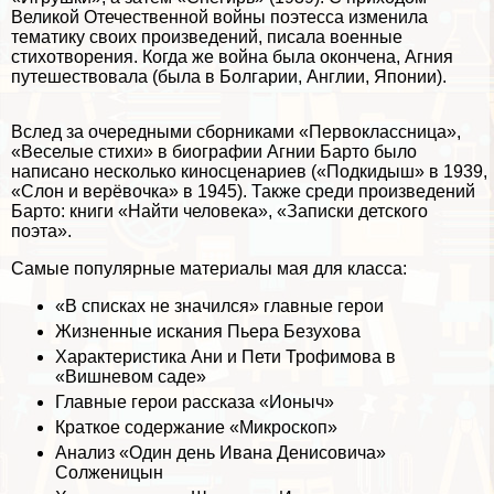
Великой Отечественной войны поэтесса изменила
тематику своих произведений, писала военные
стихотворения. Когда же война была окончена, Агния
путешествовала (была в Болгарии, Англии, Японии).
Вслед за очередными сборниками «Первоклассница»,
«Веселые стихи» в биографии Агнии Барто было
написано несколько киносценариев («Подкидыш» в 1939,
«Слон и верёвочка» в 1945). Также среди произведений
Барто: книги «Найти человека», «Записки детского
поэта».
Самые популярные материалы мая для класса:
«В списках не значился» главные герои
Жизненные искания Пьера Безухова
Хаpaктеристика Ани и Пети Трофимова в
«Вишневом саде»
Главные герои рассказа «Ионыч»
Краткое содержание «Микроскоп»
Анализ «Один день Ивана Денисовича»
Солженицын