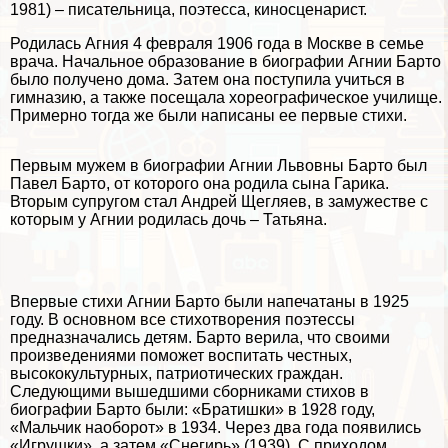
1981) – писательница, поэтесса, киносценарист.
Родилась Агния 4 февраля 1906 года в Москве в семье
врача. Начальное образование в биографии Агнии Барто
было получено дома. Затем она поступила учиться в
гимназию, а также посещала хореографическое училище.
Примерно тогда же были написаны ее первые стихи.
Первым мужем в биографии Агнии Львовны Барто был
Павел Барто, от которого она родила сына Гарика.
Вторым супругом стал Андрей Щегляев, в замужестве с
которым у Агнии родилась дочь – Татьяна.
Впервые стихи Агнии Барто были напечатаны в 1925
году. В основном все стихотворения поэтессы
предназначались детям. Барто верила, что своими
произведениями поможет воспитать честных,
высококультурных, патриотических граждан.
Следующими вышедшими сборниками стихов в
биографии Барто были: «Братишки» в 1928 году,
«Мальчик наоборот» в 1934. Через два года появились
«Игрушки», а затем «Снегирь» (1939). С приходом