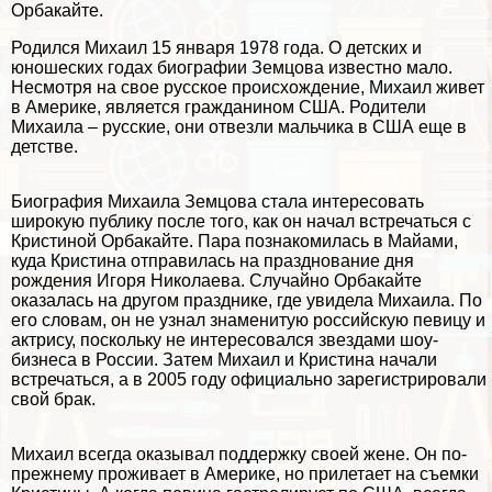
Орбакайте.
Родился Михаил 15 января 1978 года. О детских и
юношеских годах биографии Земцова известно мало.
Несмотря на свое русское происхождение, Михаил живет
в Америке, является гражданином США. Родители
Михаила – русские, они отвезли мальчика в США еще в
детстве.
Биография Михаила Земцова стала интересовать
широкую публику после того, как он начал встречаться с
Кристиной Орбакайте
. Пара познакомилась в Майами,
куда Кристина отправилась на празднование дня
рождения Игоря Николаева. Случайно Орбакайте
оказалась на другом празднике, где увидела Михаила. По
его словам, он не узнал знаменитую российскую певицу и
актрису, поскольку не интересовался звездами шоу-
бизнеса в России. Затем Михаил и Кристина начали
встречаться, а в 2005 году официально зарегистрировали
свой бpaк.
Михаил всегда оказывал поддержку своей жене. Он по-
прежнему проживает в Америке, но прилетает на съемки