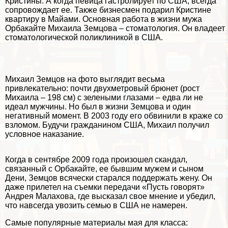
Кристины. А когда певица гастролирует по США, всегда
сопровождает ее. Также бизнесмен подарил Кристине
квартиру в Майами. Основная работа в жизни мужа
Орбакайте Михаила Земцова – стоматология. Он владеет
стоматологической поликлиникой в США.
Михаил Земцов на фото выглядит весьма
привлекательно: почти двухметровый брюнет (рост
Михаила – 198 см) с зелеными глазами – едва ли не
идеал мужчины. Но был в жизни Земцова и один
негативный момент. В 2003 году его обвинили в краже со
взломом. Будучи гражданином США, Михаил получил
условное наказание.
Когда в сентябре 2009 года произошел скандал,
связанный с Орбакайте, ее бывшим мужем и сыном
Дени, Земцов всячески старался поддержать жену. Он
даже прилетел на съемки передачи «Пусть говорят»
Андрея Малахова, где высказал свое мнение и убедил,
что навсегда увозить семью в США не намерен.
Самые популярные материалы мая для класса: