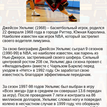
Джейсон Уильямс (1968) – баскетбольный игрок, родился
22 февраля 1968 года в городе Риттер, Южная Каролина.
Наиболее известен как игрок NBA, который застрелил
своего водителя лимузина.
За свою биографию Джейсон Уильямс сыграл 9 сезонов
(1990-99) в NBA, но наиболее известен, как парень из
Нью-Джерси, застреливший своего шофера. Сильный
центровой ростом 208 см, Уильямс два сезона провел с
«Филадельфия» (вместе с Чарльзом Баркли) перед
уходом в «Нетс» в 1992 году. Он заработал свою
известность благодаря эффективным передачам.
За сезон 1997-98 годов Уильямс был выбран в игру
«Всех звезд» (где в среднем он совершал 13.6 передач
за игру). После проведения 7 лети и контpaкта на 86
миллионов долларов, Уильямс сломал ногу и повредил
колено в несчастном случае в 1999 году, что оборвало