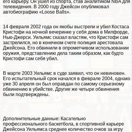
его карьеру. Он ушел из спорта, став аналитиком NBA для
телевидения. В 2000 году Джейсон опубликовал
автобиографию «Loose Balls».
14 февраля 2002 года он якобы выстрели и убил Костаса
Кристофи на ночной вечеринке у себя дома в Милфорде,
Нью-Джерси. Уильямс сказал властям, что Кристофи сам
застрелился, но в конечном счете полиция арестовала
Джейсона. Его обвинили в опрометчивом использовании
оружия, представлению дела таким образом, как будто
Кристофи сам себя убил.
В марте 2003 Уильямс в суде заявил, что он невиновен.
Его испытательный срок начался в феврале 2004, однако
уже 30 апреля он был оправдан по самому серьезному
обвинению в убийстве. Другие же четыре обвинения
были подтверждены.
Дополнительные данные: Касательно
профессионального баскетбола, в спортивной карьере
Джейсона Уильямса среднее количество очков за игру