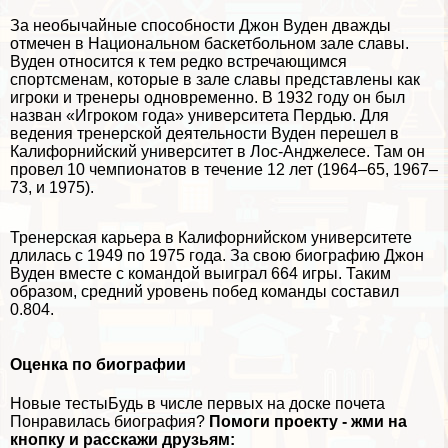
За необычайные способности Джон Вуден дважды
отмечен в Национальном баскетбольном зале славы.
Вуден относится к тем редко встречающимся
спортсменам, которые в зале славы представлены как
игроки и тренеры одновременно. В 1932 году он был
назван «Игроком года» университета Пердью. Для
ведения тренерской деятельности Вуден перешел в
Калифорнийский университет в Лос-Анджелесе. Там он
провел 10 чемпионатов в течение 12 лет (1964–65, 1967–
73, и 1975).
Тренерская карьера в Калифорнийском университете
длилась с 1949 по 1975 года. За свою биографию Джон
Вуден вместе с комaндой выиграл 664 игры. Таким
образом, средний уровень побед комaнды составил
0.804.
Оценка по биографии
Новые тестыБудь в числе первых на доске почета
Понравилась биография?
Помоги проекту - жми на
кнопку и расскажи друзьям: