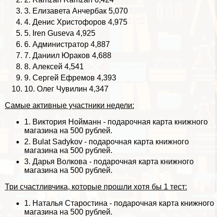
3.
Елизавета Анчербак
5,070
4.
Денис Христофоров
4,975
5.
Iren Guseva
4,925
6.
Администратор
4,887
7.
Даниил Юpaков
4,688
8.
Алексей
4,541
9.
Сергeй Ефремов
4,393
10.
Олег Чувилин
4,347
Самые активные участники недели:
1.
Виктория Нойманн
- подарочная карта книжного
магазина на 500 рублей.
2.
Bulat Sadykov
- подарочная карта книжного
магазина на 500 рублей.
3.
Дарья Волкова
- подарочная карта книжного
магазина на 500 рублей.
Три счастливчика, которые прошли хотя бы 1 тест:
1.
Наталья Старостина
- подарочная карта книжного
магазина на 500 рублей.