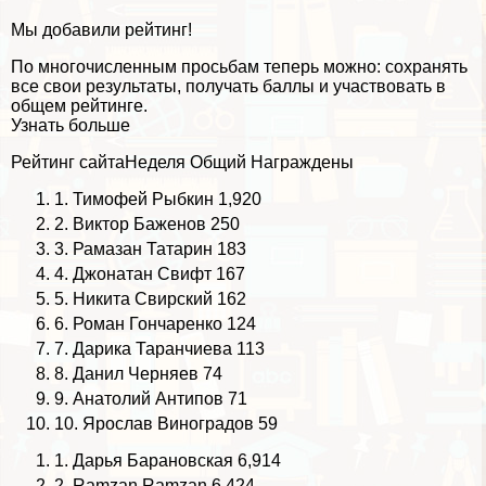
Мы добавили рейтинг!
По многочисленным просьбам теперь можно: сохранять
все свои результаты, получать баллы и участвовать в
общем рейтинге.
Узнать больше
Рейтинг сайта
Неделя
Общий
Награждены
1.
Тимофей Рыбкин
1,920
2.
Виктор Баженов
250
3.
Рамазан Татарин
183
4.
Джонатан Свифт
167
5.
Никита Свирский
162
6.
Роман Гончаренко
124
7.
Дарика Таранчиева
113
8.
Данил Черняев
74
9.
Анатолий Антипов
71
10.
Ярослав Виноградов
59
1.
Дарья Бapaновская
6,914
2.
Ramzan Ramzan
6,424