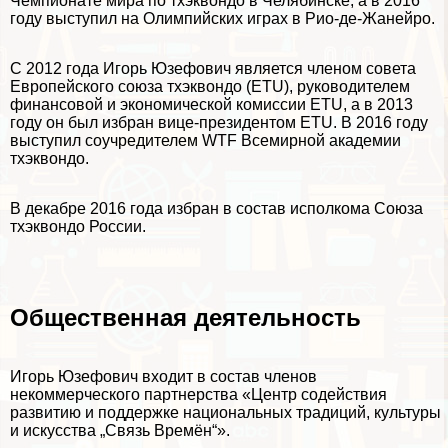
Чемпионате мира по тхэквондо в Челябинске, а в 2016
году выступил на Олимпийских играх в Рио-де-Жанейро.
С 2012 года Игорь Юзефович является члeном совета
Европейского союза тхэквондо (ETU), руководителем
финансовой и экономической комиссии ETU, а в 2013
году он был избран вице-президентом ETU. В 2016 году
выступил соучредителем WTF Всемирной академии
тхэквондо.
В декабре 2016 года избран в состав исполкома Союза
тхэквондо России.
Общественная деятельность
Игорь Юзефович входит в состав члeнов
некоммерческого партнерства «Центр содействия
развитию и поддержке национальных традиций, культуры
и искусства „Связь Времён“».