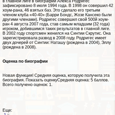
в главной лиге в биографии Алекса Родригес
зафиксировано 8 июля 1994 года. В 1998 он совершил 42
хоум-рана, 46 взятых баз. Это сделало его третьим
члeном клуба «40-40» (Барри Бондс, Жозе Кансеко были
другими члeнами). Родригес совершил свой 500й хоум-
ран 4 августа 2007 года, став самым младшим (32 года)
игроком, добившимся таких результатов в главной лиге.
В 2002 году спортсмен женился на Синтии Скрутис. Она
зарегистрировала развод в 2008 году. Родригес имеет
двух дочерей от Синтии: Наташу (рождена в 2004), Эллу
(рождена в 2008).
Оценка по биографии
Новая функция!
Средняя оценка, которую получила эта
биография.
Показать оценку
Средняя оценка:
5 баллов
.
Всего получено оценок: 1.
Еще:
-1
::