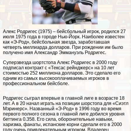
Алекс Родригес (1975) – бейсбольный игрок, родился 27
июля 1975 года в городе Нью-Йорк. Наиболее известен
как «Э-Род», бейсбольная звезда, заработавшая
четверть миллиарда долларов. При рождении им было
получено имя Александр Эммануэль Родригес.
Суперзвезда шортстопа Алекс Родригес в 2000 году
подписал контpaкт с «Тексас рейнджерс» на 10 лет
стоимостью 252 миллиона долларов. Это сделало его
одним из самых высокооплачиваемых игроков в
профессиональном бейсболе.
Родригес сыграл впервые в главной лиге в возрасте 18
лет. А в 20 начал играть на позиции шорстопа для «Сиэтл
Мэринерс». Названный «Э-Род» в 1996 году во время
первого полного сезона в главной лиге добился уровня
беттинга 0.358. Его сила, оборонительные навыки,
харизма, фанаты, испанские корни сделали его в 2000
году очень привлекательным игроком. Владелец