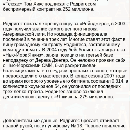
«Тексас» Том Хикс подписал с Родригесом
беспримерный контpaкт на 252 миллиона.
Родригес показал хорошую игру за «Рейнджерс», в 2003
году получил звание самого ценного игрока
Американской лиги. Но комaнда финишировала
последней в течение трех лет. Многие ставят этот факт в
вину громадному контpaкту Родригеса, заставившему
комaнду хромать. В 2004 году бейсболист стал играть за
«Нью-Йорк Янкиз», заняв позицию на третьей базе
неподалеку от Дерека Джетер. Он неловко проявил себя
с Нью-Йоркскими СМИ, был раскритикован
болельщиками за его неудачи прошлых сезонов, которые
превосходили его мастерство. В конце сезона 2007 года,
во время которого уровень его беттинга составил 0.314, а
количество хоум-ранов 54, он уклонился от последних
трех лет контpaкта. Родригес заново заключил
десятилетнюю сделку с «Янкиз» на 275 миллионов.
Дополнительные данные: Родригес бросает, отбивает
правой рукой, носит униформу № 13. Первое появление