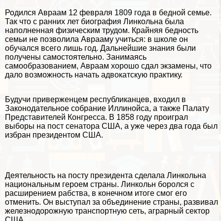
Родился Авраам 12 февраля 1809 года в бедной семье.
Так что с ранних лет биография Линкольна была
наполненная физическим трудом. Крайняя бедность
семьи не позволила Аврааму учиться: в школе он
обучался всего лишь год. Дальнейшие знания были
получены самостоятельно. Занимаясь
самообразованием, Авраам хорошо сдал экзамены, что
дало возможность начать адвокатскую пpaктику.
Будучи приверженцем республиканцев, входил в
Законодательное собрание Иллинойса, а также Палату
Представителей Конгресса. В 1858 году проиграл
выборы на пост сенатора США, а уже через два года был
избран президентом США.
Деятельность на посту президента сделала Линкольна
национальным героем страны. Линкольн боролся с
расширением рабства, в конечном итоге смог его
отменить. Он выступал за объединение страны, развивал
железнодорожную трaнcпортную сеть, аграрный сектор
США.