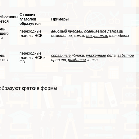
От каких
ой основы
глаголов
Примеры
уется
образуется
овы
переходные
ведомый
человек,
освещаемое
лампами
ящего
глаголы НСВ
помещение, самые
покупаемые
телефоны
ни
переходные
овы
сорванные
яблоки,
улаженные
дела,
забытое
глаголы НСВ и
итива
правило,
разбитая
чашка
СВ
 образуют краткие формы.