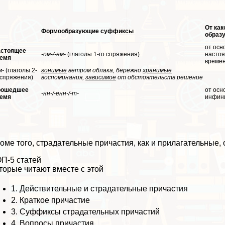
От как
Формообразующие суффиксы
образ
от осн
стоящее
-ом-/-ем-
(глаголы 1-го спряжения)
насто
емя
време
м-
(глаголы 2-
гонимые
ветром облака, бережно
хранимые
 спряжения)
воспоминания,
зависимое
от обстоятельств решение
рошедшее
от осн
-нн-/-енн-/-т-
емя
инфин
оме того, страдательные причастия, как и прилагательные,
П-5 статей
торые читают вместе с этой
1.
Действительные и страдательные причастия
2.
Краткое причастие
3.
Суффиксы страдательных причастий
4.
Вопросы причастия