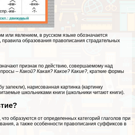
 или явлением, в русском языке обозначается
, правила образования правописания страдательных
означают признак по действию, совершаемому над
опросы –
Какой? Какая? Какое? Какие?
, краткие формы
у запекли),
нарисованная
картинка (картинку
читаемые
школьниками книги (школьники читают книги).
стие?
 что образуются от определенных категорий глаголов при
ания, а также особенности правописания суффиксов в