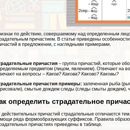
изнак по действию, совершаемому над определенным лицом
радательным причастием. В статье приведены особенности
ичастий в предложении, с наглядными примерами.
традательные причастия
– группа причастий, которые об
ределяемым предметом (лицом, явлением). Отвечают на в
вечают на вопросы –
Каков? Какова? Каково? Каковы?
традательные причастия примеры:
запеченная
рыба (рыб
рисовали),
смытые
дождем следы (следы смыты дождем),
ак определить страдательное прича
 действительных причастий страдательные отличаются тем,
мощи ряда формообразующих суффиксов. Правила образов
радательных причастиях приведены в таблице.