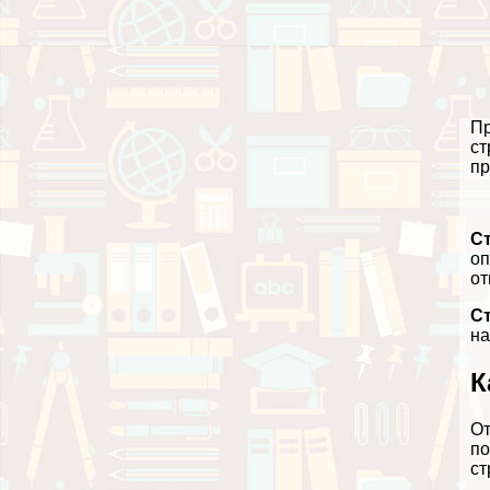
Пр
ст
пр
С
оп
от
С
на
К
От
по
ст