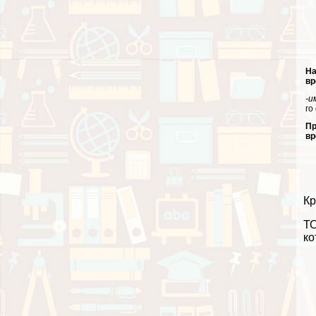
На
вр
-и
го
П
вр
Кр
ТО
ко