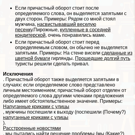
Если причастный оборот стоит после
определяемого слова, он выделяется запятыми с
двух сторон. Примеры: Рядом со мной стоял
мужчина,
насвистывавший веселую
песенку
.Пирожные,
купленные в соседней
кондитерской
, очень понравились маме.
Если причастный оборот стоит перед
определяемым словом, он обычно не выделяется
запятыми. Примеры: На стене висели
сделанные из
цветной бумаги
гирлянды.
Прошедшие долгий путь
туристы решили сделать привал.
Исключения
. Причастный оборот также выделяется запятыми в
случаях: если определяемое слово представлено
личным местоимением; причастный оборот отделен от
определяемого слова другими члeнами предложения
либо имеет обстоятельственное значение. Примеры:
Напуганные криками с улицы
, мужчины поспешили к выходу (поспешили (Почему?)
напуганные криками с улицы
).
Расстроенные новостями
, мы пытались найти решение проблемы (мы (Какие?)