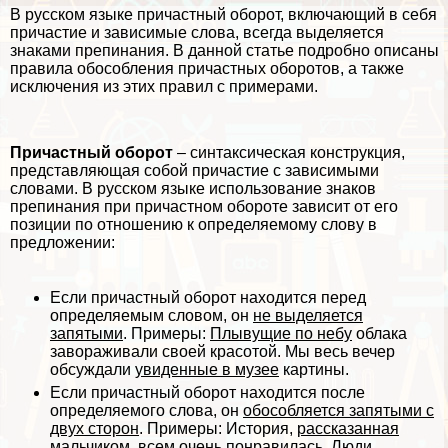
В русском языке причастный оборот, включающий в себя
причастие и зависимые слова, всегда выделяется
знаками препинания. В данной статье подробно описаны
правила обособления причастных оборотов, а также
исключения из этих правил с примерами.
Причастный оборот
– синтаксическая конструкция,
представляющая собой причастие с зависимыми
словами. В русском языке использование знаков
препинания при причастном обороте зависит от его
позиции по отношению к определяемому слову в
предложении:
Если причастный оборот находится перед
определяемым словом, он
не выделяется
запятыми
. Примеры:
Плывущие по небу
облака
завораживали своей красотой. Мы весь вечер
обсуждали
увиденные в музее
картины.
Если причастный оборот находится после
определяемого слова, он
обособляется запятыми с
двух сторон
. Примеры: История,
рассказанная
мальчиком
, всем очень понравилась. Люди,