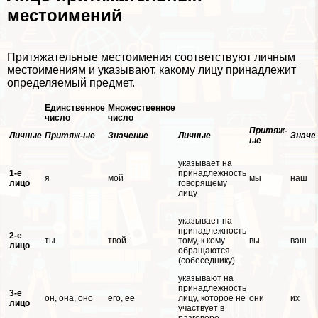
местоимений
Притяжательные местоимения соответствуют личным
местоимениям и указывают, какому лицу принадлежит
определяемый предмет.
Единственное
Множественное
число
число
Притяж-
Личные
Притяж-ые
Значение
Личные
Значе
ые
указывает на
1-е
принадлежность
я
мой
мы
наш
лицо
говорящему
лицу
указывает на
принадлежность
2-е
ты
твой
тому, к кому
вы
ваш
лицо
обращаются
(собеседнику)
указывают на
принадлежность
3-е
он, она, оно
его, ее
лицу, которое не
они
их
лицо
участвует в