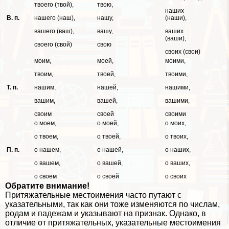
твоего (твой),
твою,
наших
В. п.
нашего (наш),
нашу,
(наши),
вашего (ваш),
вашу,
ваших
(ваши),
своего (свой)
свою
своих (свои)
моим,
моей,
моими,
твоим,
твоей,
твоими,
Т. п.
нашим,
нашей,
нашими,
вашим,
вашей,
вашими,
своим
своей
своими
о моем,
о моей,
о моих,
о твоем,
о твоей,
о твоих,
П. п.
о нашем,
о нашей,
о наших,
о вашем,
о вашей,
о ваших,
о своем
о своей
о своих
Обратите внимание!
Притяжательные местоимения часто путают с
указательными, так как они тоже изменяются по числам,
родам и падежам и указывают на признак. Однако, в
отличие от притяжательных, указательные местоимения