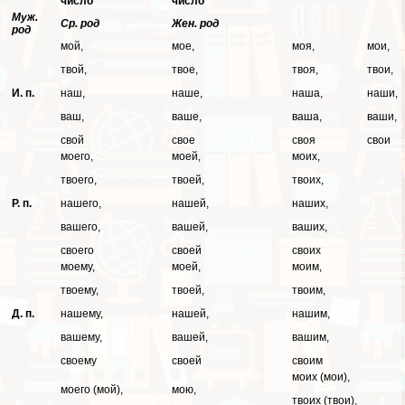
число
число
Муж.
Ср. род
Жен. род
род
мой,
мое,
моя,
мои,
твой,
твое,
твоя,
твои,
И. п.
наш,
наше,
наша,
наши,
ваш,
ваше,
ваша,
ваши,
свой
свое
своя
свои
моего,
моей,
моих,
твоего,
твоей,
твоих,
Р. п.
нашего,
нашей,
наших,
вашего,
вашей,
ваших,
своего
своей
своих
моему,
моей,
моим,
твоему,
твоей,
твоим,
Д. п.
нашему,
нашей,
нашим,
вашему,
вашей,
вашим,
своему
своей
своим
моих (мои),
моего (мой),
мою,
твоих (твои),