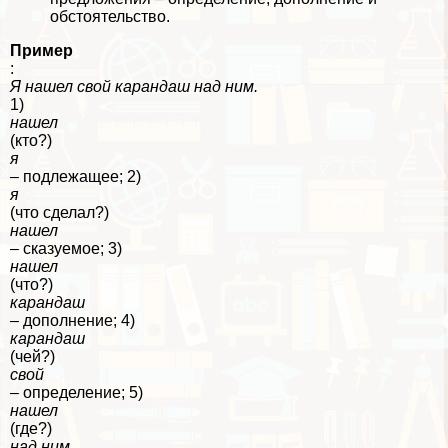
обстоятельство.
Пример
:
Я нашел свой карандаш над ним.
1)
нашел
(кто?)
я
– подлежащее; 2)
я
(что сделал?)
нашел
– сказуемое; 3)
нашел
(что?)
карандаш
– дополнение; 4)
карандаш
(чей?)
свой
– определение; 5)
нашел
(где?)
над ним