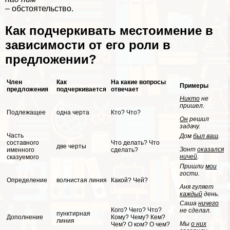
– обстоятельство.
Как подчеркивать местоимение в
зависимости от его роли в
предложении?
Члeн
Как
На какие вопросы
Примеры
предложения
подчеркивается
отвечает
Никто
не
пришел.
Подлежащее
одна черта
Кто? Что?
Он
решил
задачу.
Часть
Дом
был ваш
.
составного
Что делать? Что
две черты
Зонт
оказался
именного
сделать?
ничей
.
сказуемого
Пришли
мои
гости.
Определение
волнистая линия
Какой? Чей?
Аня гуляет
каждый
день.
Саша
ничего
Кого? Чего? Что?
не сделал.
пунктирная
Дополнение
Кому? Чему? Кем?
линия
Мы
о них
Чем? О ком? О чем?