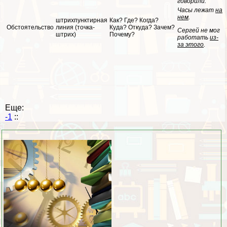
говорили.
Часы лежат
на
нем
.
штрихпунктирная
Как? Где? Когда?
Обстоятельство
линия (точка-
Куда? Откуда? Зачем?
Сергeй не мог
штрих)
Почему?
работать
из-
за этого
.
Еще:
-1
::