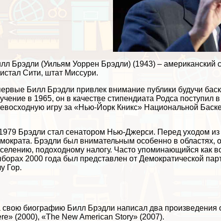
лл Брэдли (Уильям Уоррен Брэдли) (1943) – американский с
истал Сити, штат Миссури.
ервые Билл Брэдли привлек внимание публики будучи бас
учение в 1965, он в качестве стипендиата Родса поступил 
евосходную игру за «Нью-Йорк Кникс» Национальной Баск
1979 Брэдли стал сенатором Нью-Джерси. Перед уходом из
мократа. Брэдли был внимательным особенно в областях, 
селению, подоходному налогу. Часто упоминающийся как в
борах 2000 года был представлен от Демократической пар
у Гор.
 свою биографию Билл Брэдли написал два произведения о 
re» (2000), «The New American Story» (2007).