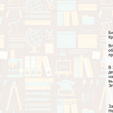
Би
Кр
Вп
об
пр
В 
де
на
вы
Эл
За
He