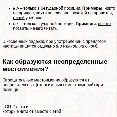
ни-
– только в безударной позиции.
Примеры
:
никто
не пришел,
ничто
не сделано,
никакой
не нравится,
ничей
учебник.
не-
– только в ударной позиции.
Примеры
:
некого
позвать,
нечего
читать.
В косвенных падежах при употрeблении с предлогом
частицы пишутся отдельно
(ни у какой, ни о ком)
.
Как образуются неопределенные
местоимения?
Отрицательные местоимения образуются от
вопросительных (относительных местоимений) при
помощи:
ТОП-2 статьи
которые читают вместе с этой