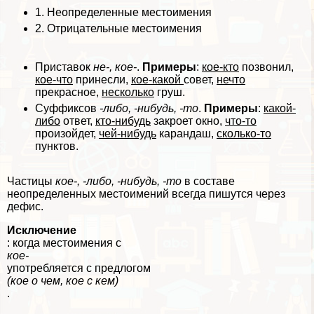
1.
Неопределенные местоимения
2.
Отрицательные местоимения
Приставок
не-, кое-
.
Примеры
:
кое-кто
позвонил,
кое-что
принесли,
кое-какой
совет,
нечто
прекрасное,
несколько
груш.
Суффиксов
-либо, -нибудь, -то
.
Примеры
:
какой-
либо
ответ,
кто-нибудь
закроет окно,
что-то
произойдет,
чей-нибудь
карандаш,
сколько-то
пунктов.
Частицы
кое-, -либо, -нибудь, -то
в составе
неопределенных местоимений всегда пишутся через
дефис.
Исключение
: когда местоимения с
кое-
употрeбляется с предлогом
(кое о чем, кое с кем)
.