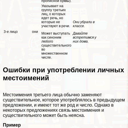
прописной буквы).
Указывает на
группу третьих
лиц, о которых
идет речь, но
которые не
Они убрали в
участвуют в речи.
классе.
3-е лицо
они
Может выступать
Давайте
как синоним
встретимся у
любого
них дома.
существительного
во
множественном
числе.
Ошибки при употрeблении личных
местоимений
Местоимения третьего лица обычно заменяют
существительное, которое употрeблялось в предыдущем
предложении, и имеют тот же род и число. Однако в
некоторых предложениях связь местоимения и
существительного может быть неясна.
Пример