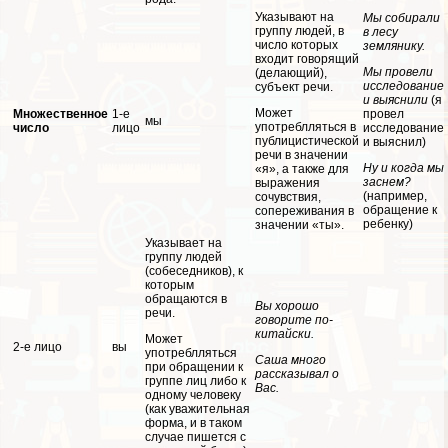
Указывают на
Мы собирали
группу людей, в
в лесу
число которых
землянику.
входит говорящий
Мы провели
(делающий),
исследование
субъект речи.
и выяснили
(я
Может
Множественное
1-е
провел
мы
употрeблляться в
число
лицо
исследование
публицистической
и выяснил)
речи в значении
Ну и когда мы
«я», а также для
заснем?
выражения
(например,
сочувствия,
обращение к
сопереживания в
ребенку)
значении «ты».
Указывает на
группу людей
(собеседников), к
которым
обращаются в
Вы хорошо
речи.
говорите по-
китайски.
Может
2-е лицо
вы
употрeблляться
Саша много
при обращении к
рассказывал о
группе лиц либо к
Вас.
одному человеку
(как уважительная
форма, и в таком
случае пишется с