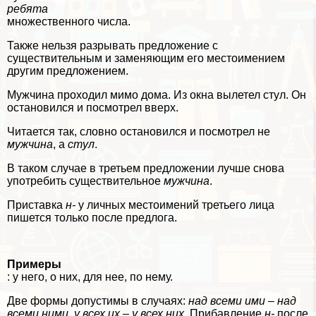
ребята
множественного числа.
Также нельзя разрывать предложение с
существительным и заменяющим его местоимением
другим предложением.
Мужчина проходил мимо дома. Из окна вылетел стул. Он
остановился и посмотрел вверх.
Читается так, словно остановился и посмотрел не
мужчина
, а
стул
.
В таком случае в третьем предложении лучше снова
употребить существительное
мужчина
.
Приставка
н-
у личных местоимений третьего лица
пишется только после предлога.
Примеры
: у него, о них, для нее, по нему.
Две формы допустимы в случаях:
над всеми ими – над
всеми ними, у всех их – у всех них
. Прибавление
н-
после