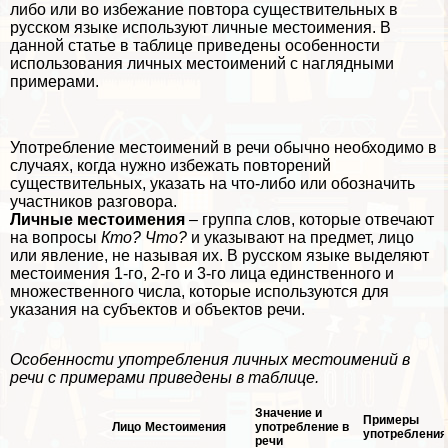
либо или во избежание повтора существительных в
русском языке используют личные местоимения. В
данной статье в таблице приведены особенности
использования личных местоимений с наглядными
примерами.
Употрeбление местоимений в речи обычно необходимо в
случаях, когда нужно избежать повторений
существительных, указать на что-либо или обозначить
участников разговора.
Личные местоимения
– группа слов, которые отвечают
на вопросы
Кто? Что?
и указывают на предмет, лицо
или явление, не называя их. В русском языке выделяют
местоимения 1-го, 2-го и 3-го лица единственного и
множественного числа, которые используются для
указания на субъектов и объектов речи.
Особенности употрeбления личных местоимений в
речи с примерами приведены в таблице.
Значение и
Примеры
Лицо
Местоимения
употрeбление в
употрeбления
речи