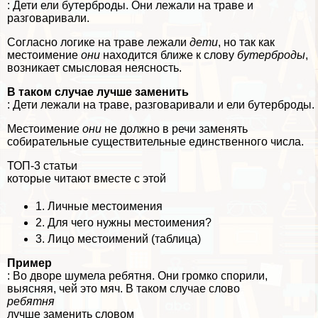
: Дети ели бутерброды. Они лежали на траве и
разговаривали.
Согласно логике на траве лежали
дети
, но так как
местоимение
они
находится ближе к слову
бутерброды
,
возникает смысловая неясность.
В таком случае лучше заменить
: Дети лежали на траве, разговаривали и ели бутерброды.
Местоимение
они
не должно в речи заменять
собирательные существительные единственного числа.
ТОП-3 статьи
которые читают вместе с этой
1.
Личные местоимения
2.
Для чего нужны местоимения?
3.
Лицо местоимений (таблица)
Пример
: Во дворе шумела ребятня. Они громко спорили,
выясняя, чей это мяч. В таком случае слово
ребятня
лучше заменить словом