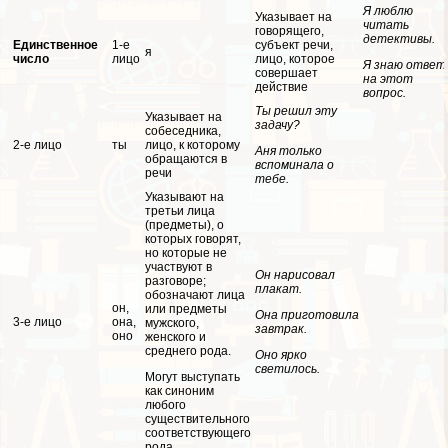
Я люблю
Указывает на
читать
говорящего,
детективы.
Единственное
1-е
субъект речи,
я
число
лицо
лицо, которое
Я знаю ответ
совершает
на этот
действие
вопрос.
Ты решил эту
Указывает на
задачу?
собеседника,
2-е лицо
ты
лицо, к которому
Аня только
обращаются в
вспоминала о
речи
тебе.
Указывают на
третьи лица
(предметы), о
которых говорят,
но которые не
участвуют в
Он нарисовал
разговоре;
плакат.
обозначают лица
он,
или предметы
Она приготовила
3-е лицо
она,
мужского,
завтpaк.
оно
женского и
среднего рода.
Оно ярко
светилось.
Могут выступать
как синоним
любого
существительного
соответствующего
рода.