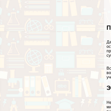
П
Да
ос
пр
су
Вс
во
уч
Э
Не
ми