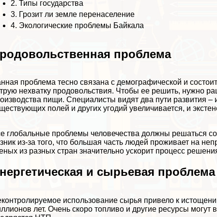
2.
Типы государства
3.
Грозит ли земле перенаселение
4.
Экологические проблемы Байкала
родовольственная проблема
нная проблема тесно связана с демографической и состоит
трую нехватку продовольствия. Чтобы ее решить, нужно р
оизводства пищи. Специалисты видят два пути развития – 
ществующих полей и других угодий увеличивается, и экстен
е глобальные проблемы человечества должны решаться соо
зник из-за того, что большая часть людей проживает на не
еных из разных стран значительно ускорит процесс решени
нергетическая и сырьевая проблема
контролируемое использование сырья привело к истощени
ллионов лет. Очень скоро топливо и другие ресурсы могут 