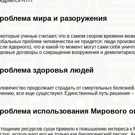
едряется НТП.
роблема мира и разоружения
которые ученые считают, что в самом скором времени може
обальных проблем человечества не придется: люди произво
сле ядерного), что в какой-то момент могут сами себя уни
ровые договоры о сокращении вооружения и демилитариза
роблема здоровья людей
ловечество продолжает страдать от cмepтельных болезней.
чению, все еще существуют. Единственный путь решения –
роблема использования Мирового о
тощение ресурсов суши привело к повышению интереса к М
ступ, используют его не только как биологический ресурс.