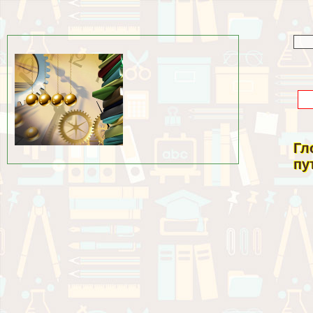
Гл
пу