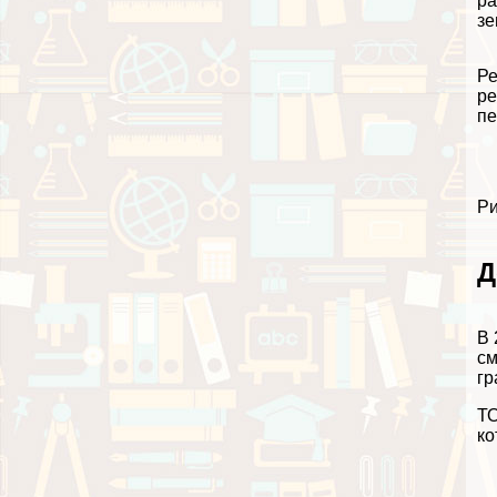
ра
зе
Ре
ре
пе
Ри
Д
В 
см
гр
ТО
ко