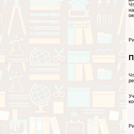
Чт
на
ок
Ри
П
Чт
ре
Уч
ко
Ри