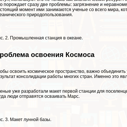
о порождает сразу две проблемы: загрязнение и неравноме
стоящий момент ими занимаются ученые со всего мира, к
еанического природопользования.
с. 2. Промышленная станция в океане.
роблема освоения Космоса
обы освоить космическое прострaнcтво, важно объединить
зультат консолидации работы многих стран. Именно это я
еные уже разработали макет первой станции для поселенцев
гда люди отправятся осваивать Марс.
с. 3. Макет лунной базы.