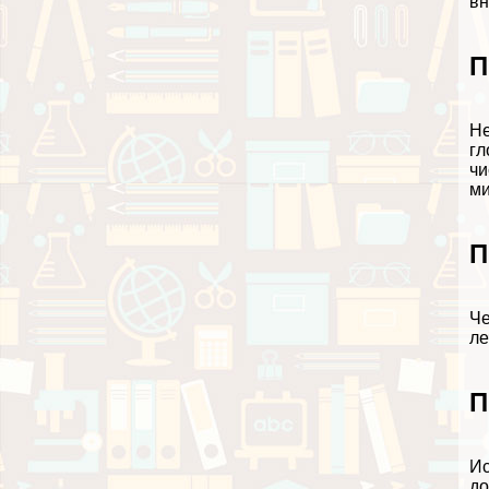
вн
П
Не
гл
чи
ми
П
Че
ле
П
Ис
до