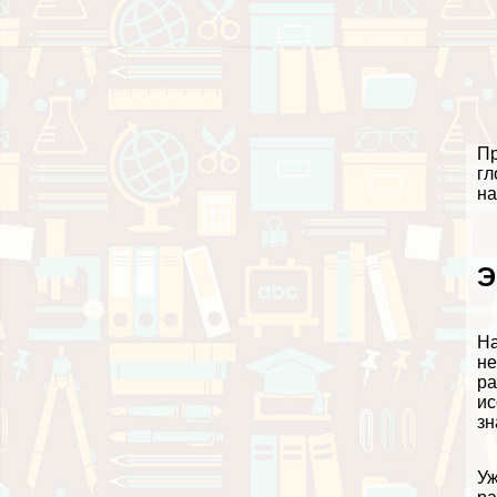
Пр
гл
на
Э
На
не
ра
ис
зн
Уж