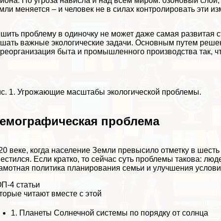
йона. Но угроза нависла и над всем миром: озоновый слой
мли меняется – и человек не в силах контролировать эти и
шить проблему в одиночку не может даже самая развитая с
шать важные экологические задачи. Основным путем реше
реорганизация быта и промышленного производства так, ч
с. 1. Угрожающие масштабы экологической проблемы.
емографическая проблема
20 веке, когда население Земли превысило отметку в шесть
естился. Если кратко, то сейчас суть проблемы такова: лю
амотная политика планирования семьи и улучшения условий
П-4 статьи
торые читают вместе с этой
1.
Планеты Солнечной системы по порядку от солнца