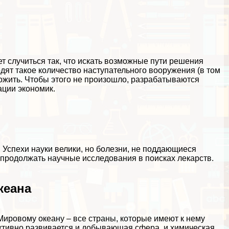
т случиться так, что искать возможные пути решения
дят такое количество наступательного вооружения (в том
чтожить. Чтобы этого не произошло, разpaбатываются
ции экономик.
 Успехи науки велики, но болезни, не поддающиеся
 продолжать научные исследования в поисках лекарств.
кеана
ировому океану – все страны, которые имеют к нему
 Активно развивается и добывающая сфера, и химическая.