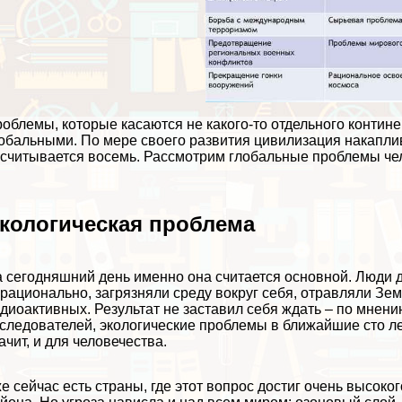
облемы, которые касаются не какого-то отдельного контине
обальными. По мере своего развития цивилизация накапли
считывается восемь. Рассмотрим глобальные проблемы чел
кологическая проблема
 сегодняшний день именно она считается основной. Люди 
рационально, загрязняли среду вокруг себя, отравляли Зе
диоактивных. Результат не заставил себя ждать – по мнен
следователей, экологические проблемы в ближайшие сто л
ачит, и для человечества.
е сейчас есть страны, где этот вопрос достиг очень высоко