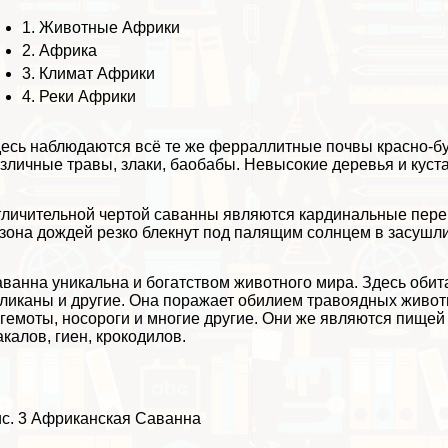
1.
Животные Африки
2.
Африка
3.
Климат Африки
4.
Реки Африки
есь наблюдаются всё те же ферраллитные почвы красно-бу
зличные травы, злаки, баобабы. Невысокие деревья и куст
личительной чертой саванны являются кардинальные пере
зона дождей резко блекнут под палящим солнцем в засушл
ванна уникальна и богатством животного мира. Здесь обита
ликаны и другие. Она поражает обилием травоядных живот
гемоты, носороги и многие другие. Они же являются пищей
калов, гиен, крокодилов.
с. 3 Африканская Саванна