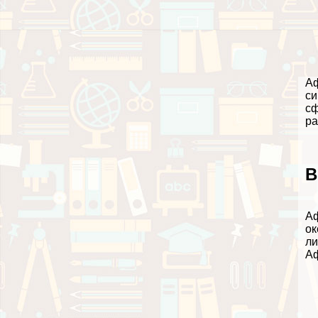
Аф
си
сф
ра
В
Аф
ок
ли
Аф