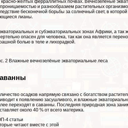
 красно-жёлтых ферраллитных почвах. Вечнозелёные экват
проницаемостью и разнообразием растительных организмов
ледствие бесконечной борьбы за солнечный свет, в которой
ющиеся лианы.
экваториальных и субэкваториальных зонах Африки, а так ж
epтельно опасен для человека, так как она является пере
рашной болью в теле и лихорадкой.
с. 2 Влажные вечнозелёные экваториальные леса
аванны
личество осадков напрямую связано с богатством растите
иводит к появлению засушливого, и влажные экваториаль
лее переходят в саванны. Последняя природная зона зани
ставляет около 40 % от всего материка.
П-4 статьи
торые читают вместе с этой