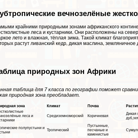
убтропические вечнозелёные жестко
мыми крайними природными зонами африканского контине
стколистные леса и кустарники. Они расположены на севере
ркое лето и влажная, тёплая зима. Такой климат благопри
торых растут ливанский кедр, дикая маслина, земляничное д
аблица природных зон Африки
нная таблица для 7 класса по географии поможет сравн
кая природная зона преобладает.
иродная зона
Климат
Почва
Расти
стколистные
Дикая 
чнозелёные леса и
Средиземноморский
Коричневая
дуб,зе
старники
Пустынные,
опические полупустыни и
Тропический
песчаные и
Суккул
стыни
каменистые