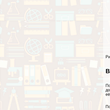
Ри
В
По
до
её
По