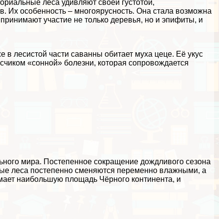
ориальные леса удивляют своей густотой,
. Их особенность – многоярусность. Она стала возможна
 принимают участие не только деревья, но и эпифиты, и
е в лесистой части саванны обитает муха цеце. Её укус
носчиком «сонной» болезни, которая сопровождается
льного мира. Постепенное сокращение дождливого сезона
ные леса постепенно сменяются переменно влажными, а
мает наибольшую площадь Чёрного континента, и