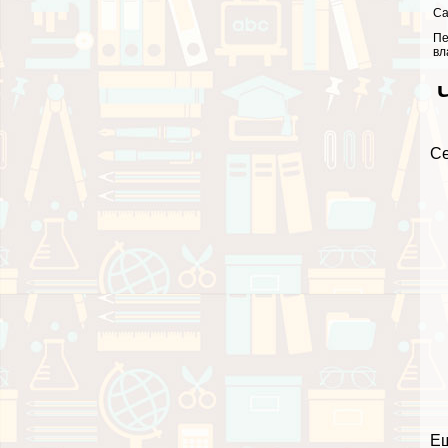
Са
Пе
вл
Ч
Се
Е