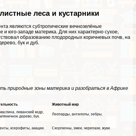
листные леса и кустарники
нта являются субтропические вечнозелёные
 и юго-западе материка. Для них хаpaктерно сухое,
ятствовал образованию плодородных коричневых почв, на
ерево, бук и дуб.
ить природные зоны материка и разобраться в Африке
тельность
Животный мир
маслина, ливанский кедр,
Леопарды, антилопы, зебры.
мляничное дерево, бук.
енты, ксерофиты, акации.
Скорпионы, змеи, черепахи, жуки.