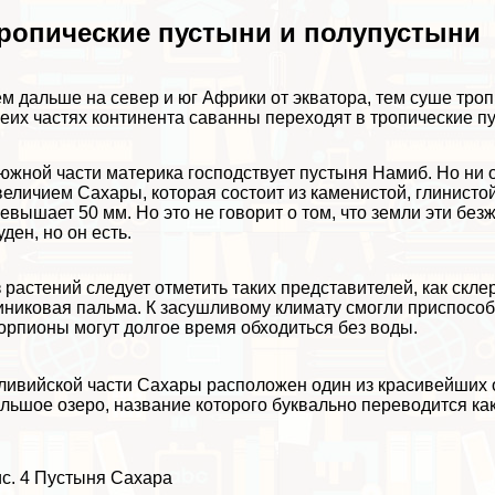
ропические пустыни и полупустыни
м дальше на север и юг Африки от экватора, тем суше троп
еих частях континента саванны переходят в тропические п
южной части материка господствует пустыня Намиб. Но ни о
величием Сахары, которая состоит из каменистой, глинистой
евышает 50 мм. Но это не говорит о том, что земли эти бе
уден, но он есть.
 растений следует отметить таких представителей, как скл
никовая пальма. К засушливому климату смогли приспособи
орпионы могут долгое время обходиться без воды.
ливийской части Сахары расположен один из красивейших о
льшое озеро, название которого буквально переводится ка
с. 4 Пустыня Сахара