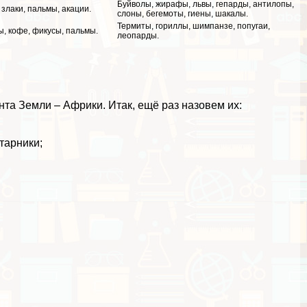
Буйволы, жирафы, львы, гепарды, антилопы,
 злаки, пальмы, акации.
слоны, бегемоты, гиены, шакалы.
Термиты, гориллы, шимпанзе, попугаи,
, кофе, фикусы, пальмы.
леопарды.
та Земли – Африки. Итак, ещё раз назовем их:
тарники;