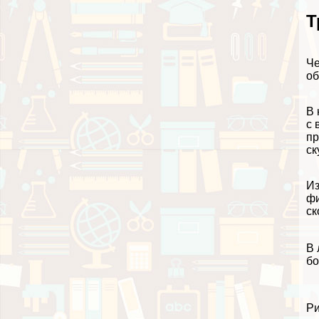
Т
Че
об
В 
с 
пр
ск
Из
фи
ск
В 
бо
Ри