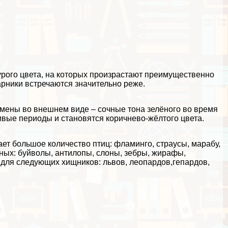
рого цвета, на которых произрастают преимущественно
арники встречаются значительно реже.
мены во внешнем виде – сочные тона зелёного во время
ивые периоды и становятся коричнево-жёлтого цвета.
ет большое количество птиц: фламинго, страусы, маpaбу,
ных: буйволы, антилопы, слоны, зебры, жирафы,
 для следующих хищников: львов, леопардов,гепардов,