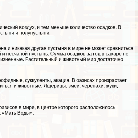
ический воздух, и тем меньше количество осадков. В
устыни и полупустыни.
на и никакая другая пустыня в мире не может сравниться
 и песчаной пустынь. Сумма осадков за год в сахаре не
зжизненные. Растительный и животный мир достаточно
ерофидные, суккуленты, акация. В оазисах произрастает
ться и животные. Ящерицы, змеи, черепахи, жуки,
азисов в мире, в центре которого расположилось
к «Мать Воды».