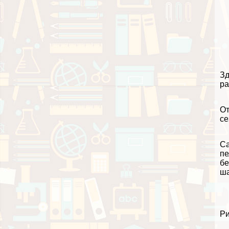
Зд
ра
От
се
Са
пе
бе
ша
Ри