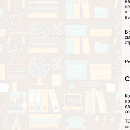
на
не
вс
вь
В 
cм
ст
Ри
С
Ко
пр
да
со
ТО
ко