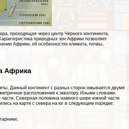
ора, проходящая через центр Чёрного континента,
Хаpaктеристика природных зон Африки позволяет
ении Африки, об особенностях климата, почвы,
а Африка
еты. Данный континент с разных сторон омывается двумя
мметричное расположение к экватору. Иными словами,
е части. Северная половина намного шире южной части
лись на карте с севера на юг в следующем порядке:
тарники;