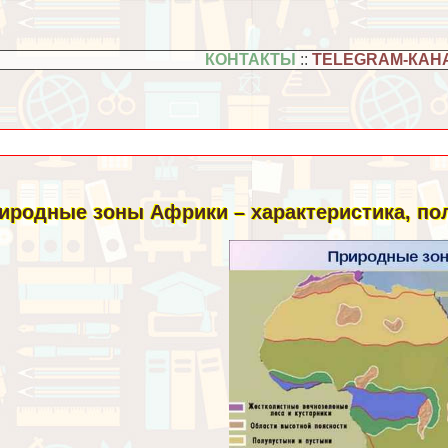
КОНТАКТЫ
::
TELEGRAM-КАН
иродные зоны Африки – хаpaктеристика, пол