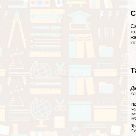
С
Са
же
жа
ко
Т
Да
ка
Пр
Же
ве
ку
Тр
пу