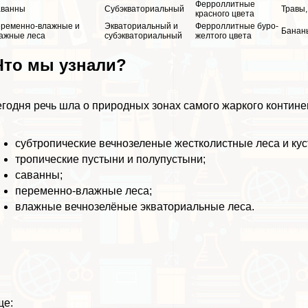
Ферроллитные
ванны
Субэкваториальный
Травы,
красного цвета
ременно-влажные и
Экваториальный и
Ферроллитные буро-
Бананы
ажные леса
субэкваториальный
желтого цвета
то мы узнали?
годня речь шла о природных зонах самого жаркого континен
субтропические вечнозеленые жестколистные леса и кус
тропические пустыни и полупустыни;
саванны;
переменно-влажные леса;
влажные вечнозелёные экваториальные леса.
ще: