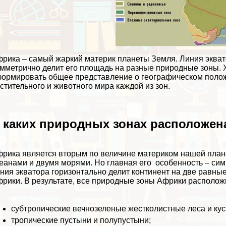
рика – самый жаркий материк планеты Земля. Линия экват
мметрично делит его площадь на разные природные зоны. 
ормировать общее представление о географическом полож
стительного и животного мира каждой из зон.
 каких природных зонах расположен
рика является вторым по величине материком нашей план
еанами и двумя морями. Но главная его особенность – си
ния экватора горизонтально делит континент на две равны
рики. В результате, все природные зоны Африки расположи
субтропические вечнозеленые жестколистные леса и кус
тропические пустыни и полупустыни;