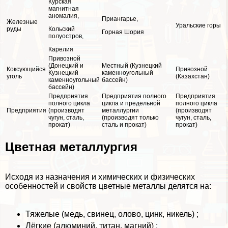
Курская
магнитная
аномалия,
Приангарье,
Железные
Уральские горы
руды
Кольский
Горная Шория
полуостров,
Карелия
Привозной
(Донецкий и
Местный (Кузнецкий
Коксующийся
Привозной
Кузнецкий
каменноугольный
уголь
(Казахстан)
каменноугольный
бассейн)
бассейн)
Предприятия
Предприятия полного
Предприятия
полного цикла
цикла и предельной
полного цикла
Предприятия
(производят
металлургии
(производят
чугун, сталь,
(производят только
чугун, сталь,
прокат)
сталь и прокат)
прокат)
Цветная металлургия
Исходя из назначения и химических и физических
особенностей и свойств цветные металлы делятся на:
Тяжелые (медь, свинец, олово, цинк, никель) ;
Лёгкие (алюминий, титан, магний) ;