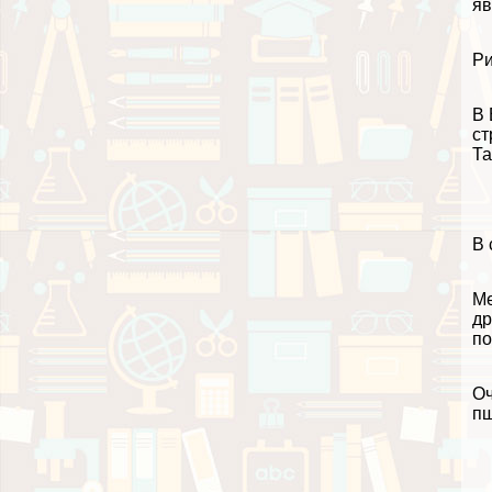
яв
Ри
В 
ст
Та
В 
Ме
др
по
Оч
пш