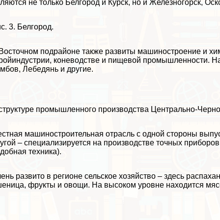
ляются не только Белгород и Курск, но и Железногорск, Оск
с. 3. Белгород.
Восточном подрайоне также развиты машиностроение и хи
ройиндустрии, коневодстве и пищевой промышленности. На
мбов, Лебедянь и другие.
структуре промышленного производства Центрально-Черно
стная машиностроительная отрасль с одной стороны выпус
угой – специализируется на производстве точных приборов
добная техника).
ень развито в регионе сельское хозяйство – здесь распах
еница, фрукты и овощи. На высоком уровне находится мясо