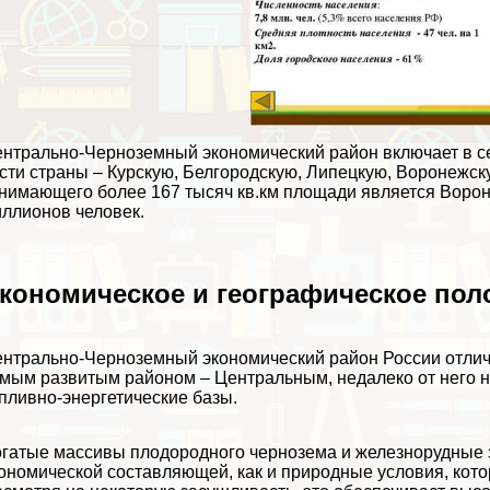
нтрально-Черноземный экономический район включает в се
сти страны – Курскую, Белгородскую, Липецкую, Воронежс
нимающего более 167 тысяч кв.км площади является Вороне
ллионов человек.
кономическое и географическое пол
нтрально-Черноземный экономический район России отлич
мым развитым районом – Центральным, недалеко от него 
пливно-энергетические базы.
гатые массивы плодородного чернозема и железнорудные 
ономической составляющей, как и природные условия, кот