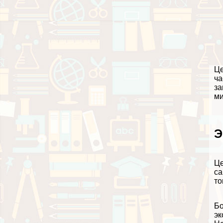
Це
ча
за
ми
Э
Це
са
то
Бо
эк