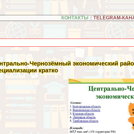
КОНТАКТЫ
::
TELEGRAM-КАН
нтрально-Чернозёмный экономический район
ециализации кратко