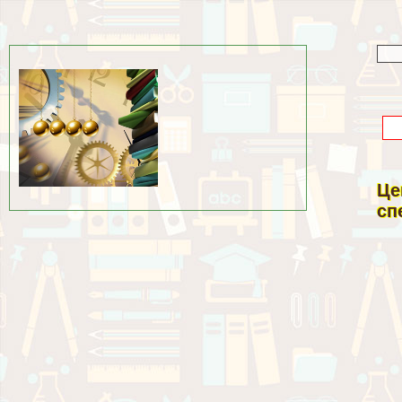
Це
сп