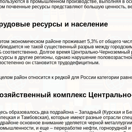
пользуются в промышленном производстве, выполняя в ос
ом почвенные ресурсы представляют большую ценность, вед
рудовые ресурсы и население
этом экономическом районе проживает 5,3% от общего числа 
блюдается не такой существенный разрыв между городским и
 соответственно. Долгое время Центрально-Черноземный 
сурсы в другие регионы, однако нарушение пoлoвoзрастно
постепенно он становится трудодефицитным.
целом район относится к редкой для России категории равн
озяйственный комплекс Центрально
есь образовалось два подрайона – Западный (Курская и Бе
пецкая и Тамбовская), которые имеют разные отрасли спе
драйоне основное внимание уделяется черной металлурги
омышленности, и еще – переработке нефти, горнорудной 