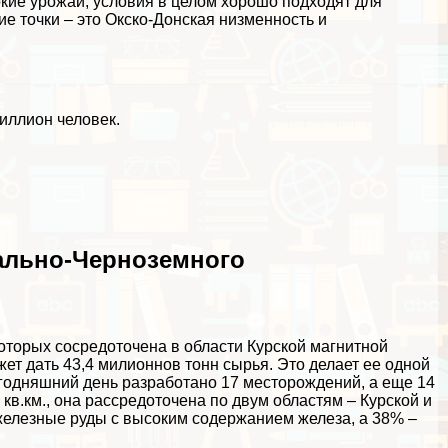
кие урожаи, условия в целом хорошо подходят для
е точки – это Окско-Донская низменность и
иллион человек.
ально-Черноземного
которых сосредоточена в области Курской магнитной
ет дать 43,4 милионнов тонн сырья. Это делает ее одной
годняшний день разработано 17 месторождений, а еще 14
в.км., она рассредоточена по двум областям – Курской и
 железные руды с высоким содержанием железа, а 38% –