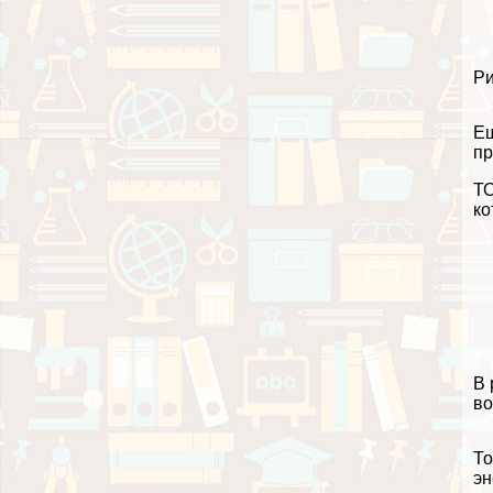
Ри
Ещ
пр
ТО
ко
В 
во
То
эн