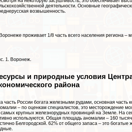
смотря на некоторую засушливость, это обеспечивает высо
льскохозяйственной деятельности. Основные географически
еднерусская возвышенность.
Воронеже проживает 1/8 часть всего населения региона – м
с. 1. Воронеж.
есурсы и природные условия Центр
кономического района
а часть России богата железными рудами, основная часть 
омалии – по оценкам специалистов, это месторождение мож
 самых крупных железнорудных провинций на Земле. На се
тивно используются. Общая площадь аномалии – 160 тысяч к
стично Белгородской. 62% от общего запаса – это богатые
дные.