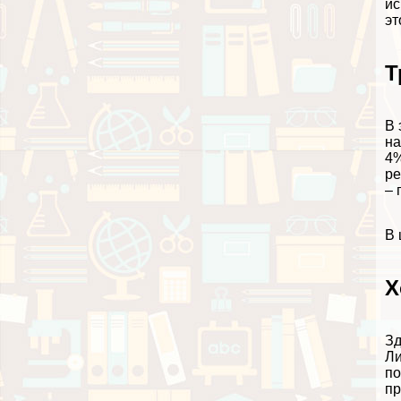
ис
эт
Т
В 
на
4%
ре
– 
В 
Х
Зд
Ли
по
пр