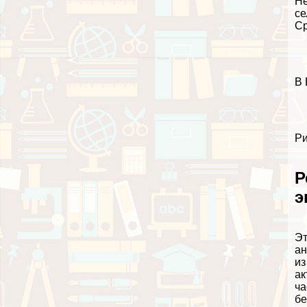
Не
се
Ср
В 
Ри
Р
э
Эт
ан
из
ак
ча
бе