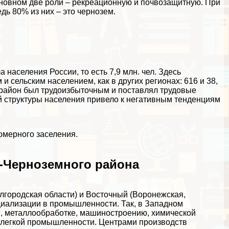
новном две роли – рекреационную и почвозащитную. При
ь 80% из них – это чернозем.
населения России, то есть 7,9 млн. чел. Здесь
 сельским населением, как в других регионах: 616 и 38,
район был трудоизбыточным и поставлял трудовые
й структуры населения привело к негативным тенденциям
омерного заселения.
-Черноземного района
лгородская области) и Восточный (Воронежская,
циализации в промышленности. Так, в Западном
и, металлообработке, машиностроению, химической
и легкой промышленности. Центрами производств