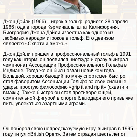
Джон Дэйли (1966) – игрок в гольф, родился 28 апреля
1966 года в городе Кэрмичаэль, штат Калифорния.
Биография Джона Дэйли известна как одного из
любимых народом игроков в гольф. Его девизом
является «Схвати и вмажь».
Джон Дэйли пришел в профессиональный гольф в 1991
году как шторм: он появился ниоткуда и сразу выиграл
чемпионат Ассоциации Профессионального Гольфа в
Индиане. Тогда же он был назван новичком года.
Большой, хорошо бьющий по мячу спортсмен быстро
стал фаворитом Ассоциации Гольфа за свои сильные
удары, простую философию «grip it and rip it» (схвати и
вмажь). Также быстро он стал противоречащей,
сомнительной фигурой в спорте благодаря его привычке
пить, увлекаться азapтными играми.
Он поборол свою непредсказуемую игру, выиграв в 1995
году титул «British Open». Затем страдая шесть лет от