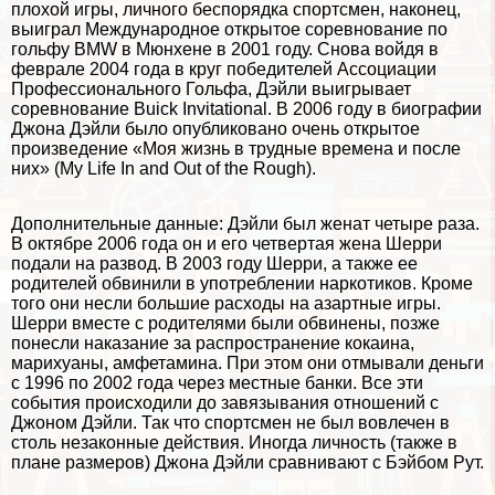
плохой игры, личного беспорядка спортсмен, наконец,
выиграл Международное открытое соревнование по
гольфу BMW в Мюнхене в 2001 году. Снова войдя в
феврале 2004 года в круг победителей Ассоциации
Профессионального Гольфа, Дэйли выигрывает
соревнование Buick Invitational. В 2006 году в биографии
Джона Дэйли было опубликовано очень открытое
произведение «Моя жизнь в трудные времена и после
них» (My Life In and Out of the Rough).
Дополнительные данные: Дэйли был женат четыре раза.
В октябре 2006 года он и его четвертая жена Шерри
подали на развод. В 2003 году Шерри, а также ее
родителей обвинили в употрeблении наркотиков. Кроме
того они несли большие расходы на азapтные игры.
Шерри вместе с родителями были обвинены, позже
понесли наказание за распространение кокаина,
марихуаны, амфетамина. При этом они отмывали деньги
с 1996 по 2002 года через местные банки. Все эти
события происходили до завязывания отношений с
Джоном Дэйли. Так что спортсмен не был вовлечен в
столь незаконные действия. Иногда личность (также в
плане размеров) Джона Дэйли сравнивают с Бэйбом Рут.