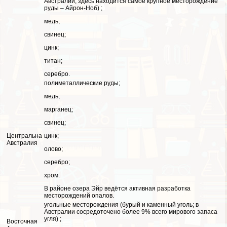
Австралии, здесь находится самое крупное месторождение
руды – Айрон-Ноб) ;
медь;
свинец;
цинк;
титан;
серебро.
полиметаллические руды;
медь;
марганец;
свинец;
Центральна
цинк;
Австралия
олово;
серебро;
хром.
В районе озера Эйр ведётся активная разработка
месторождений опалов.
угольные месторождения (бурый и каменный уголь; в
Австралии сосредоточено более 9% всего мирового запаса
угля) ;
Восточная