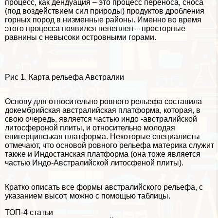
процесс, как дендуация – это процесс переноса, сноса
(под воздействием сил природы) продуктов дробления
горных пород в низменные районы. Именно во время
этого процесса появился пенеплен – просторные
равнины с невысоки островными горами.
Рис 1. Карта рельефа Австралии
Основу для относительно ровного рельефа составила
докембрийская австралийская платформа, которая, в
свою очередь, является частью индо -австралийской
литосфероной плиты, и относительно молодая
епигерцинськая платформа. Некоторые специалисты
отмечают, что основой ровного рельефа материка служит
также и Индостанская платформа (она тоже является
частью Индо-Австралийской литосфеной плиты).
Кратко описать все формы австралийского рельефа, с
указанием высот, можно с помощью таблицы.
ТОП-4 статьи