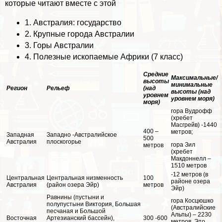
которые читают вместе с этой
1.
Австралия: государство
2.
Крупные города Австралии
3.
Горы Австралии
4.
Полезные ископаемые Африки (7 класс)
Средние
Максимальные/
высоты
минимальные
Регион
Рельеф
(над
высоты (над
уровнем
уровнем моря)
моря)
гора Вудрофф
(хрeбeт
Масгрейв) -1440
400 –
метров;
Западная
Западно -Австралийское
500
Австралия
плоскогорье
гора Зил
метров
(хрeбeт
Макдоннелл –
1510 метров
-12 метров (в
Центральная
Центральная низменность
100
районе озера
Австралия
(район озера Эйр)
метров
Эйр)
Равнины (пустыни и
гора Косцюшко
полупустыни Виктория, Большая
(Австралийские
песчаная и Большой
Альпы) – 2230
Восточная
Артезианский бассейн),
300 -600
метров. Это