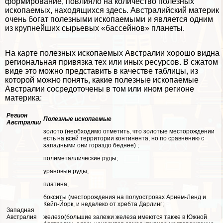
формирование, повлияло на количество полезных
ископаемых, находящихся здесь. Австралийский материк
очень богат полезными ископаемыми и является одним
из крупнейших сырьевых «бассейнов» планеты.
На карте полезных ископаемых Австралии хорошо видна
региональная привязка тех или иных ресурсов. В сжатом
виде это можно представить в качестве таблицы, из
которой можно понять, какие полезные ископаемые
Австралии сосредоточены в том или ином регионе
материка:
Регион
Полезные ископаемые
Австралии
золото (необходимо отметить, что золотые месторождении
есть на всей территории континента, но по сравнению с
западными они гораздо беднее) ;
полиметаллические руды;
урановые руды;
платина;
бокситы (месторождения на полуостровах Арнем-Ленд и
Кейп-Йорк, и недалеко от хребта Дарлинг;
Западная
Австралия
железо(большие залежи железа имеются также в Южной