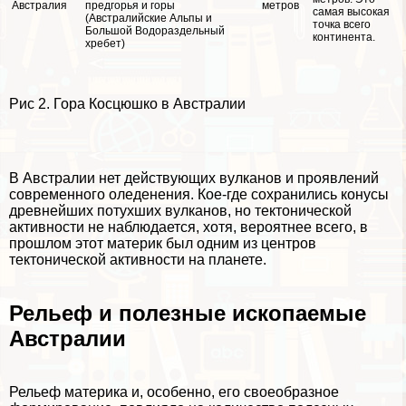
Австралия
предгорья и горы
метров
самая высокая
(Австралийские Альпы и
точка всего
Большой Водораздельный
континента.
хрeбeт)
Рис 2. Гора Косцюшко в Австралии
В Австралии нет действующих вулканов и проявлений
современного оледенения. Кое-где сохранились конусы
древнейших потухших вулканов, но тектонической
активности не наблюдается, хотя, вероятнее всего, в
прошлом этот материк был одним из центров
тектонической активности на планете.
Рельеф и полезные ископаемые
Австралии
Рельеф материка и, особенно, его своеобразное