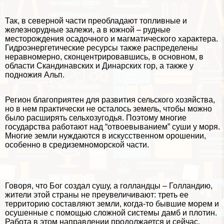
Так, в северной части преобладают топливные и
железнорудные залежи, а в южной – рудные
месторождения осадочного и магматического хаpaктера.
Гидроэнергетические ресурсы также распределены
неравномерно, сконцентрировавшись, в основном, в
области Скандинавских и Динарских гор, а также у
подножия Альп.
Регион благоприятен для развития сельского хозяйства,
но в нем пpaктически не осталось земель, чтобы можно
было расширять сельхозугодья. Поэтому многие
государства работают над “отвоевыванием” суши у моря.
Многие земли нуждаются в искусственном орошении,
особенно в средиземноморской части.
Говоря, что Бог создал сушу, а голландцы – Голландию,
жители этой страны не преувеличивают: треть ее
территорию составляют земли, когда-то бывшие морем и
осушенные с помощью сложной системы дамб и плотин.
Работа в этом направлении продолжается и сейчас.