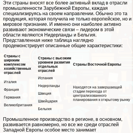
Эти страны вносят все более активный вклад в отрасли
промышленности Зарубежной Европы, каждая
специализируясь на своем направлении. Обычно это та
продукция, которая получила не только европейское, но и
мировое признание. И именно они наиболее активно
развивают экономические связи – лидером в этой
области являются Нидерланды и Бельгия.
Представленная ниже таблица наглядно
продемонстрирует описанные общие хаpaктеристики:
Страны с
Страны с высоким
широким
уровнем развития
комплексом
Страны Восточной Европы
отдельных
хозяйственных
отраслей
отраслей
Испания
Италия
Нидерланды
Находятся на завершающей
Франция
стадии перехода от
Швеция
централизованного
Германия
планирования к открытому рынку
Швейцария
Великобритания
Бельгия
Промышленное производство в регионе, в основном,
развивается равномерно, но все же среди отраслей
Западной Европы особое место занимает