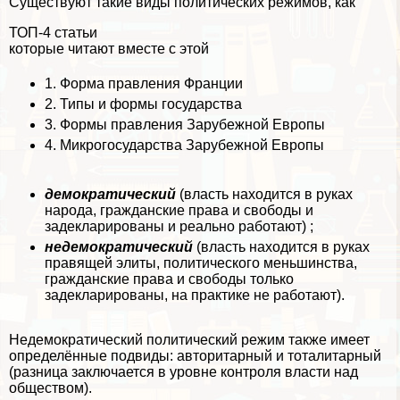
Существуют такие виды политических режимов, как
ТОП-4 статьи
которые читают вместе с этой
1.
Форма правления Франции
2.
Типы и формы государства
3.
Формы правления Зарубежной Европы
4.
Микрогосударства Зарубежной Европы
демократический
(власть находится в руках
народа, гражданские права и свободы и
задекларированы и реально работают) ;
недемократический
(власть находится в руках
правящей элиты, политического меньшинства,
гражданские права и свободы только
задекларированы, на пpaктике не работают).
Недемократический политический режим также имеет
определённые подвиды: авторитарный и тоталитарный
(разница заключается в уровне контроля власти над
обществом).