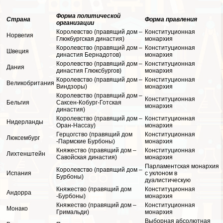
Форма политической
Страна
Форма правления
организации
Королевство (правящий дом –
Конституционная
Норвегия
Глюкбургская династия)
монархия
Королевство (правящий дом –
Конституционная
Швеция
династия Бернадотов)
монархия
Королевство (правящий дом –
Конституционная
Дания
династия Глюксбургов)
монархия
Королевство (правящий дом –
Конституционная
Великобритания
Виндзоры)
монархия
Королевство (правящий дом –
Конституционная
Бельгия
Саксен-Кобург-Готская
монархия
династия)
Королевство (правящий дом –
Конституционная
Нидерланды
Оран-Нассау)
монархия
Герцогство (правящий дом
Конституционная
Люксембург
-Пармские Бурбоны)
монархия
Княжество (правящий дом –
Конституционная
Лихтенштейн
Савойская династия)
монархия
Парламентская монархия
Королевство (правящий дом –
Испания
с уклоном в
Бурбоны)
дуалистическую
Княжество (правящий дом
Конституционная
Андорра
-Бурбоны)
монархия
Княжество (правящий дом –
Конституционная
Монако
Гримальди)
монархия
Выборная абсолютная