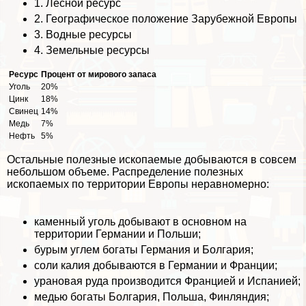
1.
Лесной ресурс
2.
Географическое положение Зарубежной Европы
3.
Водные ресурсы
4.
Земельные ресурсы
Ресурс
Процент от мирового запаса
Уголь
20%
Цинк
18%
Свинец
14%
Медь
7%
Нефть
5%
Остальные полезные ископаемые добываются в совсем
небольшом объеме. Распределение полезных
ископаемых по территории Европы неравномерно:
каменный уголь добывают в основном на
территории Германии и Польши;
бурым углем богаты Германия и Болгария;
соли калия добываются в Германии и Франции;
урановая руда производится Францией и Испанией;
медью богаты Болгария, Польша, Финляндия;