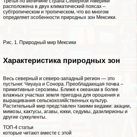
Третья по величине страна Северной Америки
расположена в двух климатический поясах –
субтропическом и тропическом, что во многом
определяет особенности природных зон Мексики.
Рис. 1. Природный мир Мексики
Хаpaктеристика природных зон
Весь северный и северо-западный регион — это
пустыни: Чиуауа и Сонора. Преобладающая почва –
примитивные сероземы. Ближе к океанам в более
влажных участках земля пригодна для орошения и
выращивания сельскохозяйственных культур.
Растительный мир представлен такими видами: акации,
мимозы, кактусы, агавы, юкки, седумы, дазилирионы и
другие суккуленты.
ТОП-4 статьи
которые читают вместе с этой