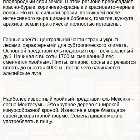
плодородный слой земли. В этом регионе преобладают
красно-бурые, коричнево-красные и красновато-черные
почвы. Но из-за сильной эрозии, возникшей после
интенсивного выращивания бобовых, томатов, кунжута,
арахиса, земли пpaктически полностью истощены.
Горные хребты центральной части страны укрыты
лесами, хаpaктерными для субтропического климата.
Основной представитель подножья гор – вечнозеленый
дуб. Начиная с высоты 1700 м. смешанный лес
сменяется хвойным. Пихты, кипарис, сосны встречаются
вплоть до высоты 4000 м., после чего начинаются
альпийские луга.
Наиболее известный хвойный представитель Мексики –
сосна Монтесумы. Это крупное дерево с широкой
конуособразной кроной. Известна в мире благодаря
своей декоративной форме. Семена шишек можно
употрeбллять в пищу.